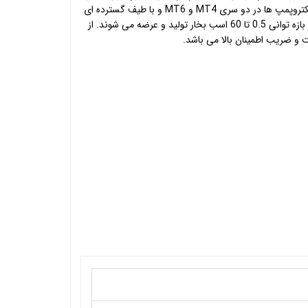
ST این شرکت کوپل می شوند. این الکتروپمپ ها در دو سری MT4 و MT6 و با طیف گسترده ای
از مدل ها به صورت تکفاز و سه فاز در بازه توانی 0.5 تا 60 اسب بخار تولید و عرضه می شوند. از
 ضریب اطمینان بالا می باشد.