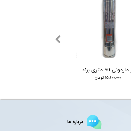
شناور ماردونی 50 متری برند BMV مدل QGD1.8-50-0.5
۱۵,۶۰۰,۰۰۰ تومان
درباره ما