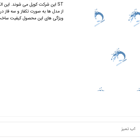
استرینر
ویژگی های این محصول کیفیت ساخت و
کس
هیتر برقی
جت جکوزی
ضدعفونی نانو
مبدل
اسکیمر
سایدچنل
آب تمیز