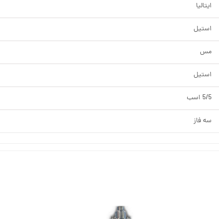
ایتالیا
استیل
مس
استیل
5/5 اسب
سه فاز