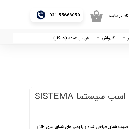
021-55663050
نام در سایت
۰
ری من
اژه
کارواش
فروش عمده (همکار)
اسان
آریا
اب کاربری
موتور شناور 5/5 اسب سیستما SISTEMA
 صورت
شناور
طراحی شده و با پمپ های
شناور
سری SP و