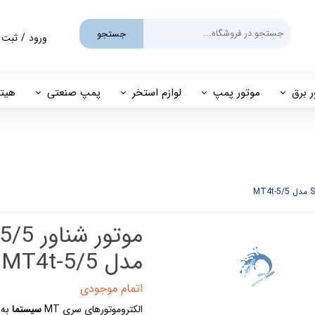
جستجو
ورود
/
ثبت 
حساب کارب
تغییر گذر و
ر برق
موتور پمپ
لوازم استخر
پمپ صنعتی
هیتر
سفارشات
یم
بنزینی
پمپ استخری
پمپ طبقاتی
مهی
خروج از حس
گازوئیلی
فیلتر شنی
پمپ مگنتی
پاور
فیلتر کارتریجی
بل اند کاست
کلرزن خطی
ین
کلرزن نمکی
مدل MT4t-5/5
میک
گرمکن برقی
اتمام موجودی
الکتروموتورهای سری MT
سیستما
به
مولد برقی سونای بخار