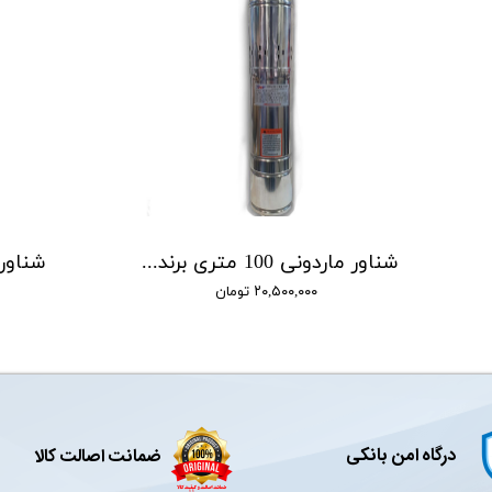
شناور ماردونی 100 متری برند BMV مدل QGD1.5-100-1.1
۲۰,۵۰۰,۰۰۰ تومان
درگاه امن بانکی
ضمانت اصالت کالا