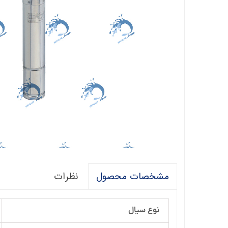
فالکو
پمپ 1/5 اسب 2 اینچ
اگرو
پلیکام
پمپ 3 اینچ 2 اسب
کنزا
گالی
آبارا
توکیو
راناب
رهاب
نظرات
مشخصات محصول
لوما LOMA
آکوا استرانگ
نوع سیال
ان سی NC