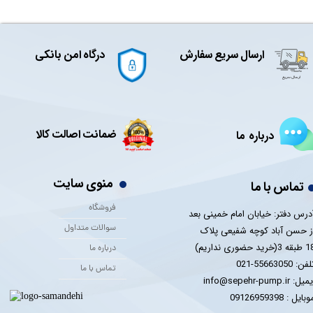
ارسال سریع سفارش
درگاه امن بانکی
ضمانت اصالت کالا
درباره ما
منوی سایت
تماس با ما
فروشگاه
درس دفتر: خیابان امام خمینی بعد
سوالات متداول
ز حسن آباد کوچه شفیعی پلاک
 3(خرید حضوری نداریم)
درباره ما
فن: 55663050-021
تماس با ما
یل: info@sepehr-pump.ir
​​​​موبایل : 09126959398