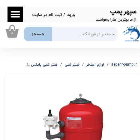
سپهر پمپ
حساب کاربری من
ورود
/
ثبت نام در سایت
از ما بهترین هارا بخواهید
تغییر گذر واژه
۰
جستجو
سفارشات
خروج از حساب کاربری
sepehr-pump.ir
لوازم استخر
فیلتر شنی
فیلتر شنی پایکس
فیلتر شنی اطلس