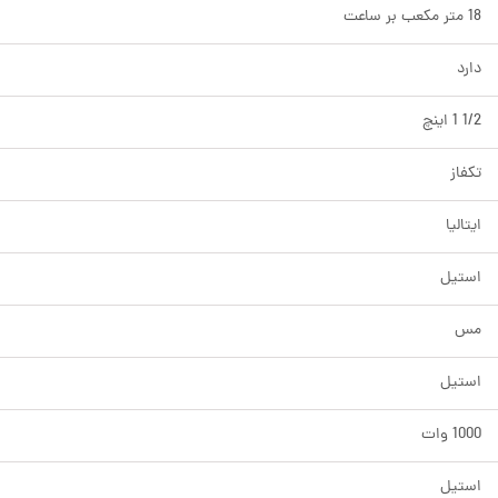
18 متر مکعب بر ساعت
دارد
1/2 1 اینچ
تکفاز
ایتالیا
استیل
مس
استیل
1000 وات
استیل