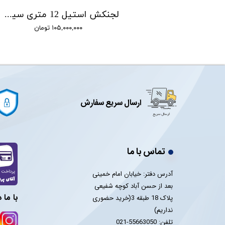
لجنکش استیل 7 متری سیستما SISTEMA مدل TVX550HL
لجنکش استیل 12 متری سیستما SISTEMA مدل TVX2000T-V
تومان
۱۰۵,۰۰۰,۰۰۰ تومان
ارسال سریع سفارش
تماس با ما
آدرس دفتر: خیابان امام خمینی
بعد از حسن آباد کوچه شفیعی
با ما 
پلاک 18 طبقه 3(خرید حضوری
نداریم)
تلفن: 55663050-021