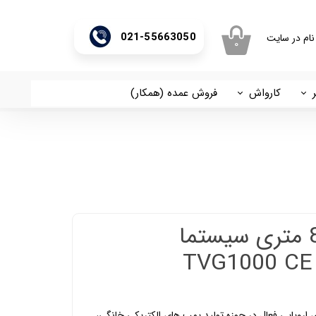
021-55663050
نام در سایت
۰
ری من
اژه
کارواش
فروش عمده (همکار)
اسان
آریا
اب کاربری
لجنکش استیل 8 متری سیستما
 اروپایی فعال در حوزه تولید پمپ های الکتریکی خانگی،