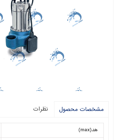
فالکو
پمپ 1/5 اسب 2 اینچ
اگرو
پلیکام
پمپ 3 اینچ 2 اسب
کنزا
گالی
آبارا
توکیو
راناب
رهاب
نظرات
مشخصات محصول
لوما LOMA
آکوا استرانگ
هد(max)
ان سی NC