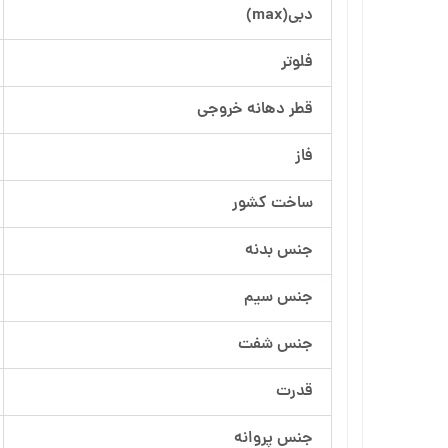
دبی(max)
آرسام تجهیز
فلوتر
بهار پمپ
قطر دهانه خروجی
فاز
ساخت کشور
جنس بدنه
جنس سیم
جنس شفت
قدرت
جنس پروانه