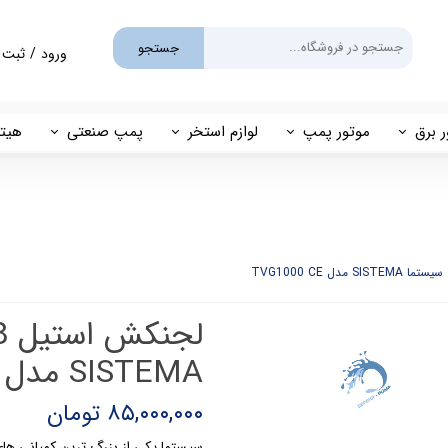
جستجو
ورود
/
ثبت 
حساب کارب
تغییر گذر و
ر برق
موتور پمپ
لوازم استخر
پمپ صنعتی
هیتر
سفارشات
یم
بنزینی
پمپ استخری
پمپ طبقاتی
مهی
خروج از حس
گازوئیلی
فیلتر شنی
پمپ مگنتی
پاور
فیلتر کارتریجی
بل اند کاست
کلرزن خطی
ین
کلرزن نمکی
SISTEMA مدل TVG1000 CE
میک
گرمکن برقی
۸۵,۰۰۰,۰۰۰ تومان
مولد برقی سونای بخار
سیستما یکی از بزرگ ترین کمپانی های