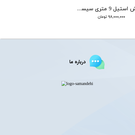
لجنکش استیل 9 متری سیستما SISTEMA مدل TVX1000-VA
۹۸,۰۰۰,۰۰۰ تومان
درباره ما