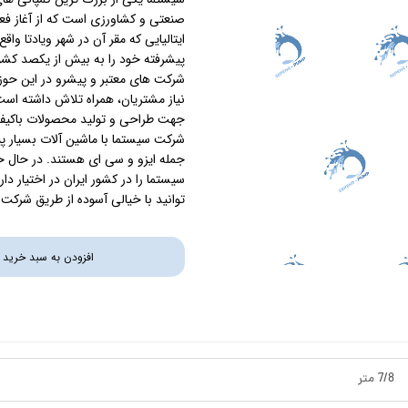
صنعتی و کشاورزی است که از آغاز فع
استرینر
ایتالیایی که مقر آن در شهر ویادتا 
پیشرفته خود را به بیش از یکصد کشور
کس
هیتر برقی
شرکت های معتبر و پیشرو در این حوزه
نیاز مشتریان، همراه تلاش داشته است 
جت جکوزی
جهت طراحی و تولید محصولات باکیفیت
شرکت سیستما با ماشین آلات بسیار پی
ضدعفونی نانو
جمله ایزو و سی ای هستند. در حال 
سیستما را در کشور ایران در اختیار د
مبدل
توانید با خیالی آسوده از طریق شرکت ف
اسکیمر
افزودن به سبد خرید
سایدچنل
7/8 متر