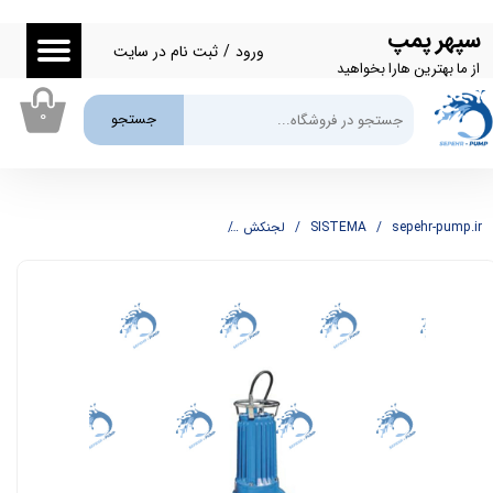
سپهر پمپ
حساب کاربری من
ورود
/
ثبت نام در سایت
از ما بهترین هارا بخواهید
تغییر گذر واژه
۰
جستجو
سفارشات
خروج از حساب کاربری
sepehr-pump.ir
SISTEMA
لجنکش
لجنکش فاضلابی 30 متری سیستما SISTEMA مدل TPQt 85-7.5