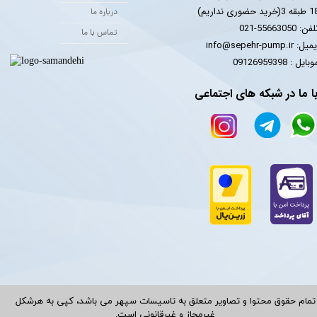
 3(خرید حضوری نداریم)
درباره ما
فن: 55663050-021
تماس با ما
یل: info@sepehr-pump.ir
​​​​موبایل : 09126959398
ا ما در شبکه های اجتماعی
تمام حقوق محتوا و تصاویر متعلق به تاسیسات سپهر می باشد، کپی به هرشکل
غیرمجاز و غیرقانونی است.​​​​​​​