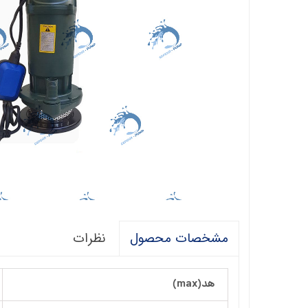
فالکو
پمپ 1/5 اسب 2 اینچ
اگرو
پلیکام
پمپ 3 اینچ 2 اسب
کنزا
گالی
آبارا
توکیو
راناب
رهاب
نظرات
مشخصات محصول
لوما LOMA
آکوا استرانگ
هد(max)
ان سی NC