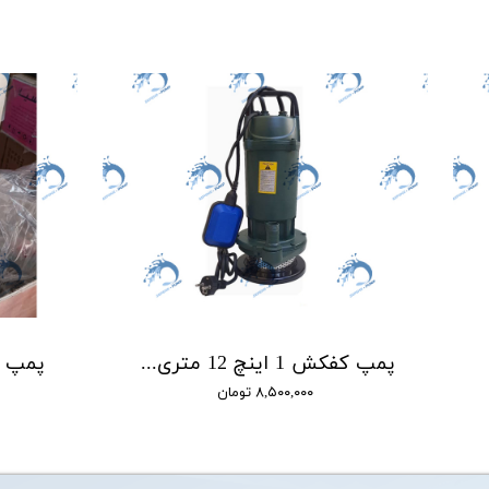
پمپ کفکش 1 اینچ 12 متری لوما LOMA مدل QDX1.5-12-0.37F
۸,۵۰۰,۰۰۰ تومان