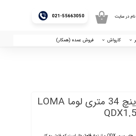
021-55663050
نام در سایت
۰
ری من
اژه
کارواش
فروش عمده (همکار)
اسان
آریا
اب کاربری
پمپ کفکش 1 اینچ 34 متری لوما LOMA
فلوتر دار
است که فلوتر به کار