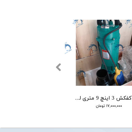
پمپ کفکش 3 اینچ 9 متری لوما LOMA مدل QDX40-9-0.75F
۱۷,۰۰۰,۰۰۰ تومان