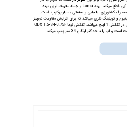
رفته در کفکش جریان را در هنگام بی آبی قطع میکند. برند Loma از جمله معروف ترین برند
مصارف کشاورزی، باغبابی و صنعتی بسیار پرکاربرد است.
یوم و کوپلینگ فلزی میباشد که برای افزایش مقاومت تجهیز
شده است. قطر لوله ورودی و خروجی در کفکش 1 اینچ میباشد. کفکش لوما QDX 1.5-34-0.75F