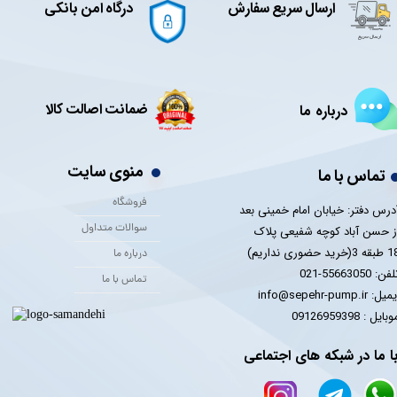
ارسال سریع سفارش
درگاه امن بانکی
ضمانت اصالت کالا
درباره ما
منوی سایت
تماس با ما
فروشگاه
درس دفتر: خیابان امام خمینی بعد
سوالات متداول
ز حسن آباد کوچه شفیعی پلاک
 3(خرید حضوری نداریم)
درباره ما
فن: 55663050-021
تماس با ما
یل: info@sepehr-pump.ir
​​​​موبایل : 09126959398
ا ما در شبکه های اجتماعی