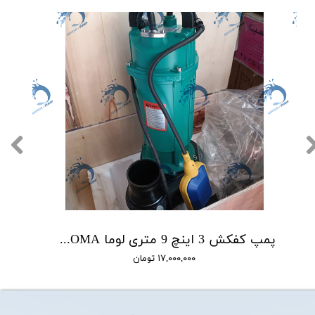
پمپ کفکش 3 اینچ 9 متری لوما LOMA مدل QDX40-9-0.75F
۱۷,۰۰۰,۰۰۰ تومان