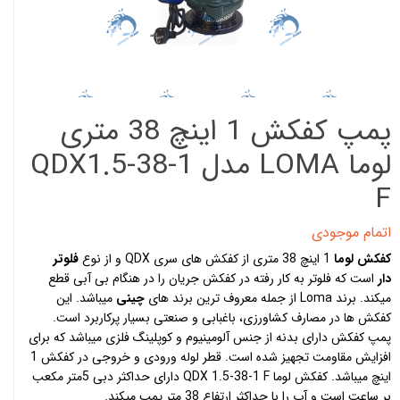
پمپ کفکش 1 اینچ 38 متری
لوما LOMA مدل QDX1.5-38-1
F
اتمام موجودی
کفکش لوما
1 اینچ 38 متری از کفکش های سری QDX و از نوع
فلوتر
دار
است که فلوتر به کار رفته در کفکش جریان را در هنگام بی آبی قطع
میکند. برند Loma از جمله معروف ترین برند های
چینی
میباشد. این
کفکش ها در مصارف کشاورزی، باغبابی و صنعتی بسیار پرکاربرد است.
پمپ کفکش دارای بدنه از جنس آلومینیوم و کوپلینگ فلزی میباشد که برای
افزایش مقاومت تجهیز شده است. قطر لوله ورودی و خروجی در کفکش 1
اینچ میباشد. کفکش لوما QDX 1.5-38-1 F دارای حداکثر دبی 5متر مکعب
بر ساعت است و آب را با حداکثر ارتفاع 38 متر پمپ میکند.