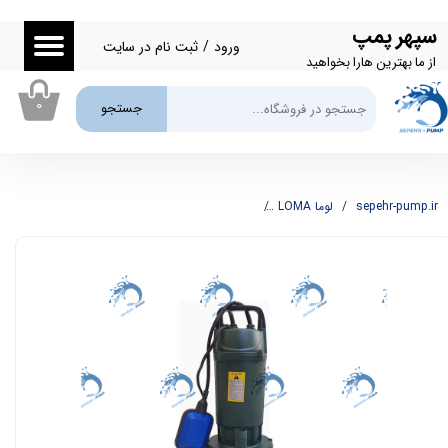
سپهر پمپ
حساب کاربری من
ورود
/
ثبت نام در سایت
از ما بهترین هارا بخواهید
تغییر گذر واژه
۰
جستجو
سفارشات
خروج از حساب کاربری
sepehr-pump.ir
لوما LOMA
پمپ کفکش 1 اینچ 38 متری لوما LOMA مدل QDX1.5-38-1 F