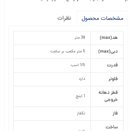
نظرات
مشخصات محصول
هد(max)
38 متر
دبی(max)
5 متر مکعب بر ساعت
قدرت
1/5 اسب
فلوتر
دارد
قطر دهانه
1 اینچ
خروجی
فاز
تکفاز
ساخت
چین