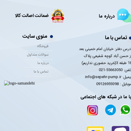
ضمانت اصالت کالا
درباره ما
منوی سایت
تماس با ما
فروشگاه
درس دفتر: خیابان امام خمینی بعد
سوالات متداول
ز حسن آباد کوچه شفیعی پلاک
 3(خرید حضوری نداریم)
درباره ما
فن: 55663050-021
تماس با ما
یل: info@sepehr-pump.ir
​​​​موبایل : 09126959398
ا ما در شبکه های اجتماعی