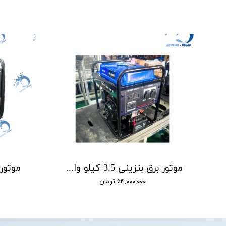
موتور برق بنزینی 3.5 کیلو وات استارتی اینورتر اینتر پاور INTERPOWER مدل INT6900I
۶۴,۰۰۰,۰۰۰ تومان