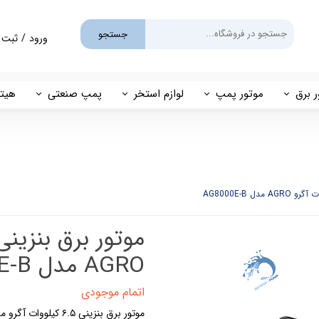
جستجو
ورود
/
ثبت 
حساب کارب
تغییر گذر و
ر برق
موتور پمپ
لوازم استخر
پمپ صنعتی
هیتر
سفارشات
یم
بنزینی
پمپ استخری
پمپ طبقاتی
مهی
خروج از حس
گازوئیلی
فیلتر شنی
پمپ مگنتی
پاور
فیلتر کارتریجی
بل اند کاست
کلرزن خطی
ین
کلرزن نمکی
AGRO مدل AG8000E-B
میک
گرمکن برقی
اتمام موجودی
مولد برقی سونای بخار