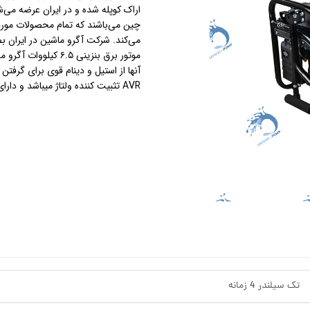
اراک کوپله شده و در ایران عرضه می‌شو
چین می‌باشند که تمام محصولات مورد
استرینر
می‌کند. شرکت آگرو ماشین در ایران 
کس
هیتر برقی
آنها از استیل و دینام قوی برای گرفتن
AVR تثبیت کننده ولتاژ میباشد و دارای باطری و استارت الکتریکی میباشد.
جت جکوزی
ضدعفونی نانو
مبدل
اسکیمر
سایدچنل
تک سیلندر 4 زمانه