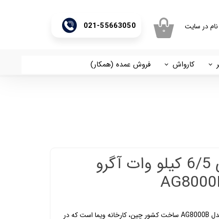
021-55663050
نام در سایت
۰
ری من
اژه
کارواش
فروش عمده (همکار)
اسان
آریا
اب کاربری
موتور برق بنزینی 6/5 کیلو وات آگرو
موتور برق بنزینی ۶.۵ کیلووات آگرو مدل AG8000B ساخت کشور چین، کارخانه ویما است که در