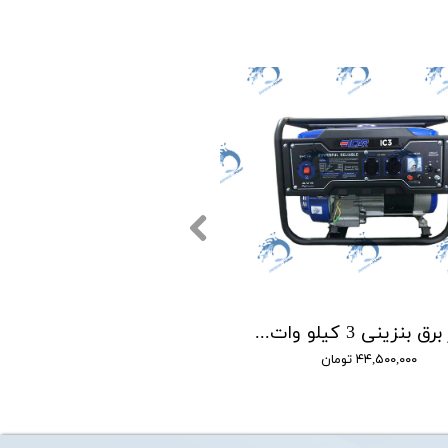
موتور برق بنزینی 3 کیلو وات ایکار مدل EICAR IC3E
۴۴,۵۰۰,۰۰۰ تومان