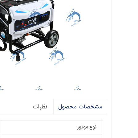
فالکو
پمپ 1/5 اسب 2 اینچ
اگرو
پلیکام
پمپ 3 اینچ 2 اسب
کنزا
گالی
آبارا
توکیو
راناب
رهاب
نظرات
مشخصات محصول
لوما LOMA
آکوا استرانگ
نوع موتور
ان سی NC