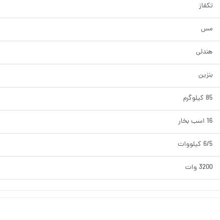
تکفاز
مس
هندلی
بنزین
85 کیلوگرم
16 اسب بخار
6/5 کیلووات
3200 وات