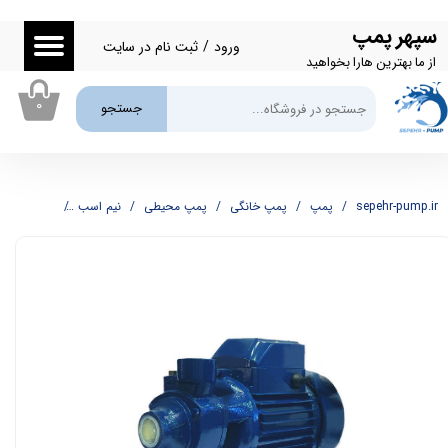
سپهر پمپ
حساب کاربری من
ورود
/
ثبت نام در سایت
از ما بهترین هارا بخواهید
تغییر گذر واژه
۰
جستجو
سفارشات
خروج از حساب کاربری
sepehr-pump.ir
پمپ
پمپ خانگی
پمپ محیطی
نیم اسب
پمپ نیم اسب محی