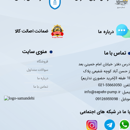
ضمانت اصالت کالا
درباره ما
منوی سایت
تماس با ما
فروشگاه
درس دفتر: خیابان امام خمینی بعد
سوالات متداول
ز حسن آباد کوچه شفیعی پلاک
 3(خرید حضوری نداریم)
درباره ما
فن: 55663050-021
تماس با ما
یل: info@sepehr-pump.ir
​​​​موبایل : 09126959398
ا ما در شبکه های اجتماعی