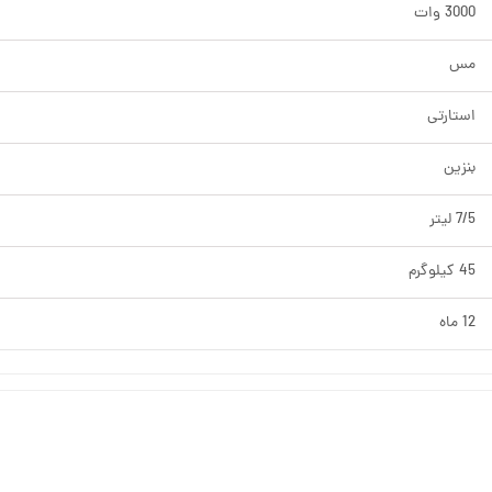
3000 وات
مس
استارتی
بنزین
7/5 لیتر
45 کیلوگرم
12 ماه