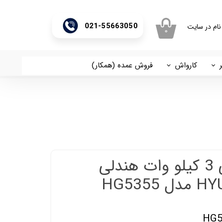
021-55663050
نام در سایت
۰
ری من
اژه
کارواش
فروش عمده (همکار)
اسان
آریا
اب کاربری
موتور برق بنزینی 3 کیلو وات هندلی