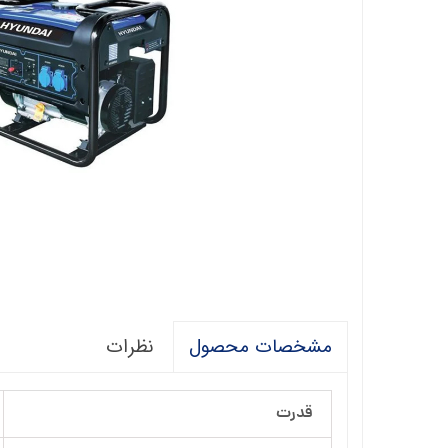
فالکو
پمپ 1/5 اسب 2 اینچ
اگرو
پلیکام
پمپ 3 اینچ 2 اسب
کنزا
گالی
آبارا
توکیو
راناب
رهاب
نظرات
مشخصات محصول
لوما LOMA
آکوا استرانگ
قدرت
ان سی NC