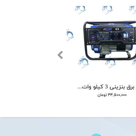
موتور برق بنزینی 3 کیلو وات ایکار مدل EICAR IC3E
۴۴,۵۰۰,۰۰۰ تومان