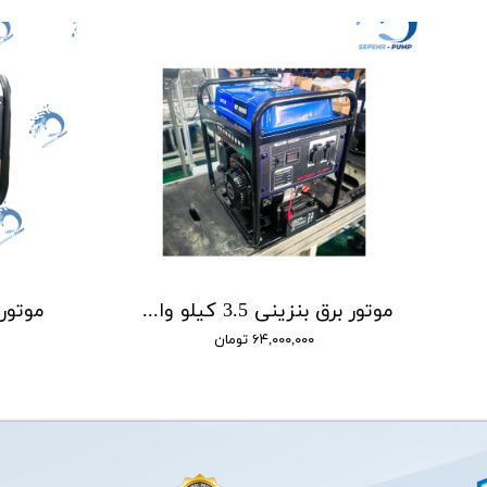
موتور برق بنزینی 3.5 کیلو وات استارتی اینورتر اینتر پاور INTERPOWER مدل INT6900I
۶۴,۰۰۰,۰۰۰ تومان