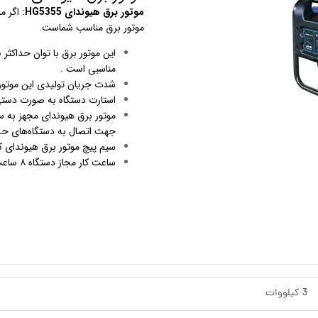
موتور برق هیوندای HG5355
: اگر م
موتور برق مناسب شماست.
استرینر
کس
هیتر برقی
مناسبی است .
شدت جریان تولیدی این موتور برق در ولتاژ ۲۳۰ و
جت جکوزی
استارت دستگاه به صورت دستی یا هندلی
موتور برق هیوندای مجهز به س
ضدعفونی نانو
جهت اتصال به دستگاه‌های حس
سیم پیچ موتور برق هیوندای کا
مبدل
ساعت کار مجاز دستگاه ۸ ساعت می‌باشد.
اسکیمر
سایدچنل
3 کیلووات