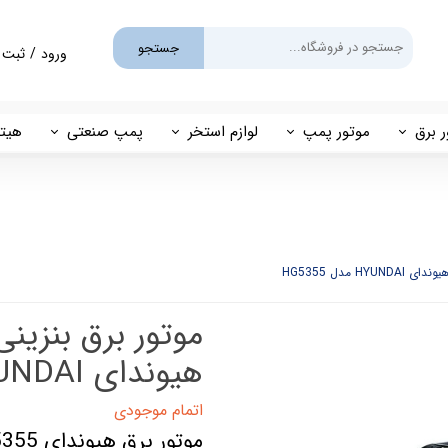
جستجو
ورود
/
ثبت 
حساب کارب
تغییر گذر و
ر برق
موتور پمپ
لوازم استخر
پمپ صنعتی
هیتر
سفارشات
یم
بنزینی
پمپ استخری
پمپ طبقاتی
مهی
خروج از حس
گازوئیلی
فیلتر شنی
پمپ مگنتی
پاور
فیلتر کارتریجی
بل اند کاست
کلرزن خطی
ین
کلرزن نمکی
هیوندای HYUNDAI مدل HG5355
میک
گرمکن برقی
اتمام موجودی
موتور برق هیوندای HG5355
مولد برقی سونای بخار