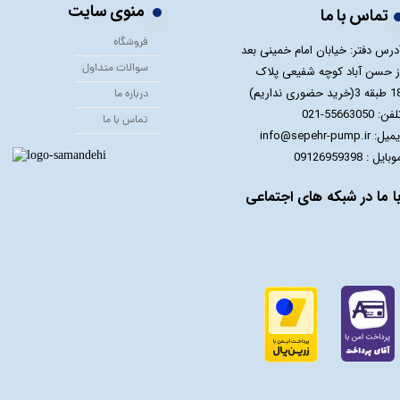
منوی سایت
تماس با ما
فروشگاه
درس دفتر: خیابان امام خمینی بعد
سوالات متداول
ز حسن آباد کوچه شفیعی پلاک
 3(خرید حضوری نداریم)
درباره ما
فن: 55663050-021
تماس با ما
یل: info@sepehr-pump.ir
​​​​موبایل : 09126959398
ا ما در شبکه های اجتماعی