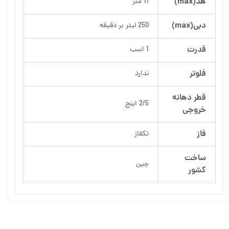
هد(max)
11 متر
دبی(max)
250 لیتر بر دقیقه
قدرت
1 اسب
فلوتر
ندارد
قطر دهانه
2/5 اینچ
خروجی
فاز
تکفاز
ساخت
چین
کشور