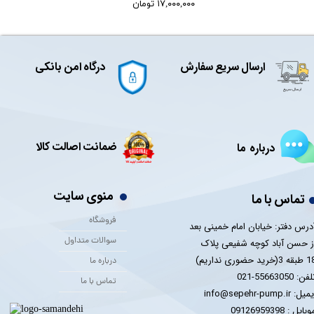
۱۷,۰۰۰,۰۰۰ تومان
ارسال سریع سفارش
درگاه امن بانکی
ضمانت اصالت کالا
درباره ما
منوی سایت
تماس با ما
فروشگاه
درس دفتر: خیابان امام خمینی بعد
سوالات متداول
ز حسن آباد کوچه شفیعی پلاک
 3(خرید حضوری نداریم)
درباره ما
فن: 55663050-021
تماس با ما
یل: info@sepehr-pump.ir
​​​​موبایل : 09126959398