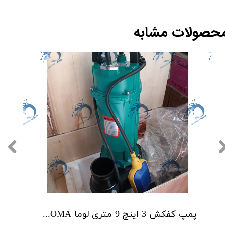
حصولات مشابه
پمپ کفکش 3 اینچ 9 متری لوما LOMA مدل QDX40-9-0.75F