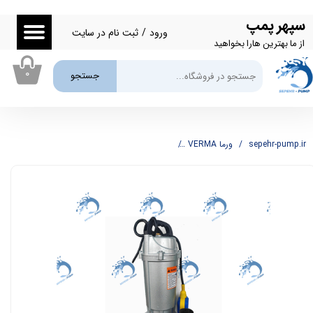
سپهر پمپ
حساب کاربری من
ورود
/
ثبت نام در سایت
از ما بهترین هارا بخواهید
تغییر گذر واژه
۰
جستجو
سفارشات
خروج از حساب کاربری
sepehr-pump.ir
ورما VERMA
پمپ کفکش 2.5 اینچ 11 متری ورما مدل QDX15-10-0.75