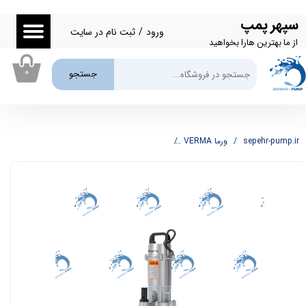
سپهر پمپ
حساب کاربری من
ورود
/
ثبت نام در سایت
از ما بهترین هارا بخواهید
تغییر گذر واژه
۰
جستجو
سفارشات
خروج از حساب کاربری
sepehr-pump.ir
ورما VERMA
پمپ کفکش 1 اینچ 22 متری ورما مدل QDX3-18-0.55F