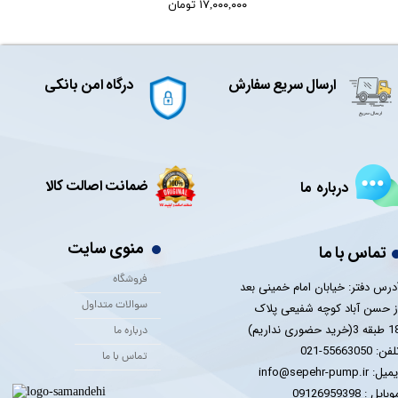
۱۷,۰۰۰,۰۰۰ تومان
ارسال سریع سفارش
درگاه امن بانکی
ضمانت اصالت کالا
درباره ما
منوی سایت
تماس با ما
فروشگاه
درس دفتر: خیابان امام خمینی بعد
سوالات متداول
ز حسن آباد کوچه شفیعی پلاک
 3(خرید حضوری نداریم)
درباره ما
فن: 55663050-021
تماس با ما
یل: info@sepehr-pump.ir
​​​​موبایل : 09126959398