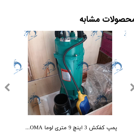
حصولات مشابه
پمپ کفکش 3 اینچ 9 متری لوما LOMA مدل QDX40-9-0.75F