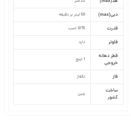
هد(max)
22 متر
دبی(max)
50 لیتر بر دقیقه
قدرت
0/75 اسب
فلوتر
دارد
قطر دهانه
1 اینچ
خروجی
فاز
تکفاز
ساخت
چین
کشور