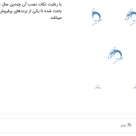
با رعایت نکات نصب آن چندین سال به 
باعث شده تا یکی از برندهای پرفروش
استرینر
میباشد.
کس
هیتر برقی
جت جکوزی
ضدعفونی نانو
مبدل
اسکیمر
سایدچنل
35 متر