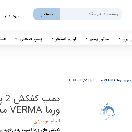
جستجو
ورود
/
ثبت 
حساب کارب
تغییر گذر و
ر برق
موتور پمپ
لوازم استخر
پمپ صنعتی
هیتر
سفارشات
یم
بنزینی
پمپ استخری
پمپ طبقاتی
مهی
خروج از حس
گازوئیلی
فیلتر شنی
پمپ مگنتی
پاور
فیلتر کارتریجی
بل اند کاست
کلرزن خطی
ین
کلرزن نمکی
ورما VERMA مدل QDX6-32/2-1/5F
میک
گرمکن برقی
اتمام موجودی
کفکش های ورما نسبت به بازخورد این
مولد برقی سونای بخار