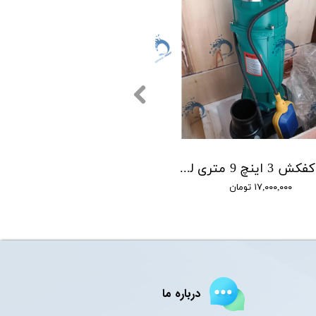
پمپ کفکش 3 اینچ 9 متری لوما LOMA مدل QDX40-9-0.75F
۱۷,۰۰۰,۰۰۰ تومان
درباره ما