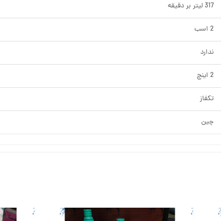
317 لیتر بر دقیقه
2 اسب
ندارد
2 اینچ
تکفاز
چین