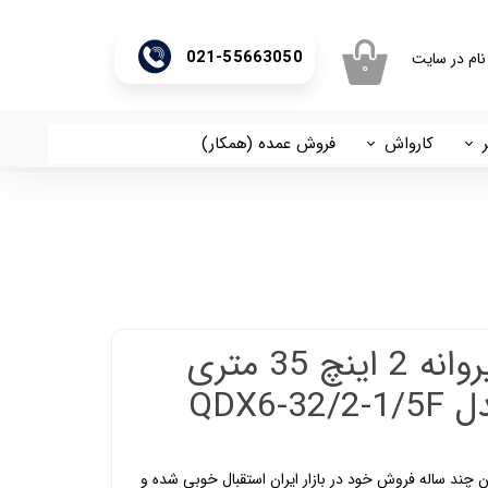
021-55663050
نام در سایت
۰
ری من
اژه
کارواش
فروش عمده (همکار)
اسان
آریا
اب کاربری
پمپ کفکش 2 پروانه 2 اینچ 35 متری
 چند ساله فروش خود در بازار ایران استقبال خوبی شده و