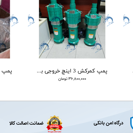
QD10-40/4
پمپ کمرکش 3 اینچ خروجی بالا 36 متری گالی GULLY مدل QD15-36/3-2.2
۳۶,۸۰۰,۰۰۰ تومان
درگاه امن بانکی
ضمانت اصالت کالا