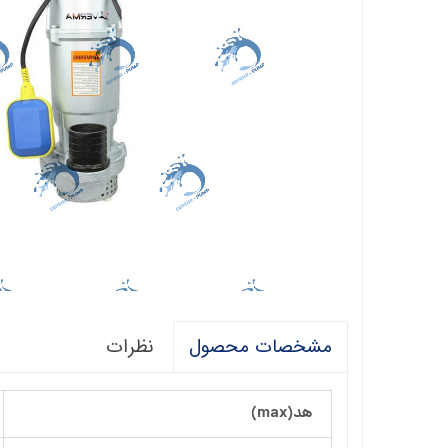
فالکو
پمپ 1/5 اسب 2 اینچ
اگرو
پلیکام
پمپ 3 اینچ 2 اسب
کنزا
گالی
آبارا
توکیو
راناب
رهاب
نظرات
مشخصات محصول
لوما LOMA
آکوا استرانگ
هد(max)
ان سی NC