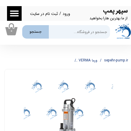
سپهر پمپ
حساب کاربری من
ورود
/
ثبت نام در سایت
از ما بهترین هارا بخواهید
تغییر گذر واژه
۰
جستجو
سفارشات
خروج از حساب کاربری
sepehr-pump.ir
ورما VERMA
پمپ کفکش 1 اینچ 38 متری ورما مدل QDX1.5-38-1/1