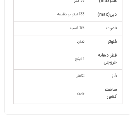
هد(max)
38 متر
دبی(max)
133 لیتر بر دقیقه
قدرت
1/5 اسب
فلوتر
ندارد
قطر دهانه
1 اینچ
خروجی
فاز
تکفاز
ساخت
چین
کشور