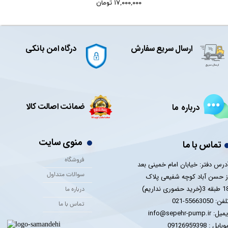
۱۷,۰۰۰,۰۰۰ تومان
ارسال سریع سفارش
درگاه امن بانکی
ضمانت اصالت کالا
درباره ما
منوی سایت
تماس با ما
فروشگاه
درس دفتر: خیابان امام خمینی بعد
سوالات متداول
ز حسن آباد کوچه شفیعی پلاک
 3(خرید حضوری نداریم)
درباره ما
فن: 55663050-021
تماس با ما
یل: info@sepehr-pump.ir
​​​​موبایل : 09126959398