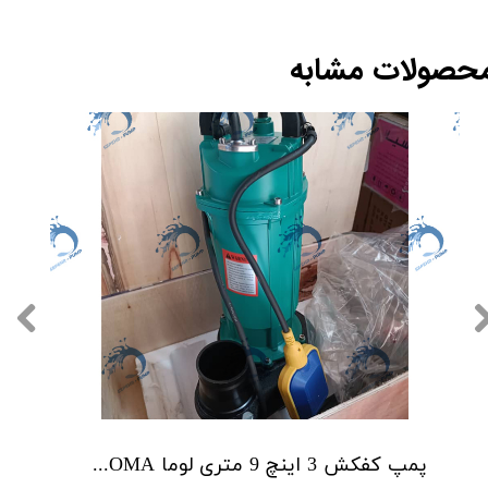
حصولات مشابه
پمپ کفکش 3 اینچ 9 متری لوما LOMA مدل QDX40-9-0.75F