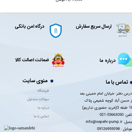
ارسال سریع سفارش
درگاه امن بانکی
ضمانت اصالت کالا
درباره ما
منوی سایت
تماس با ما
فروشگاه
درس دفتر: خیابان امام خمینی بعد
سوالات متداول
ز حسن آباد کوچه شفیعی پلاک
 3(خرید حضوری نداریم)
درباره ما
فن: 55663050-021
تماس با ما
یل: info@sepehr-pump.ir
​​​​موبایل : 09126959398