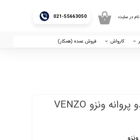
021-55663050
نام در سایت
۰
ری من
اژه
کارواش
فروش عمده (همکار)
اسان
آریا
اب کاربری
پمپ سه اسب دو پروانه ونزو VENZO
ونزو