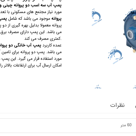
پمپ آب سه اسب دو پروانه چینی و
مورد نیاز مجتمع های مسکونی با تعدا
استرینر
پروانه
موجود می باشد که شامل
پمپ 
پروانه معمولا بدلیل بهره گیری از دو
کس
هیتر برقی
می باشد. این پمپ دارای مصرف برق 
کمتری مصرف می کند.
جت جکوزی
عمده کاربرد
پمپ آب خانگی دو پروان
می باشد. پمپ دو پروانه برای تامین آ
ضدعفونی نانو
مورد استفاده قرار می گیرد. این پمپ 
امکان ارسال آب برای ارتفاعات بالاتر ر
مبدل
اسکیمر
سایدچنل
نظرات
60 متر