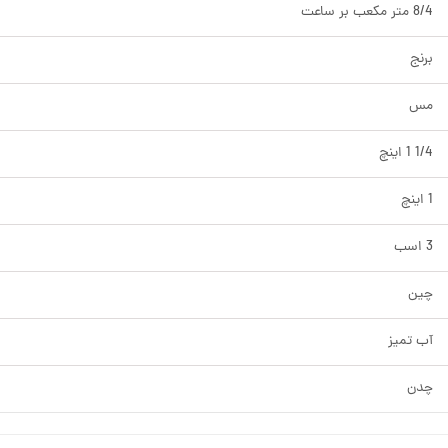
8/4 متر مکعب بر ساعت
برنج
مس
1/4 1 اینچ
1 اینچ
3 اسب
چین
آب تمیز
چدن