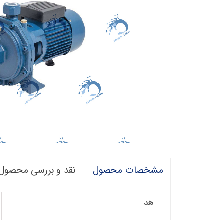
فالکو
پمپ 1/5 اسب 2 اینچ
اگرو
پلیکام
پمپ 3 اینچ 2 اسب
کنزا
گالی
آبارا
توکیو
راناب
رهاب
نقد و بررسی محصول
مشخصات محصول
لوما LOMA
آکوا استرانگ
هد
ان سی NC