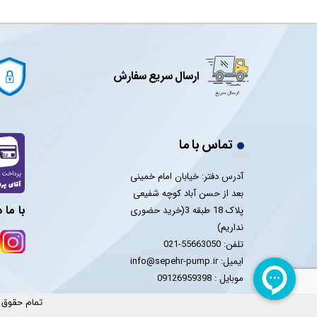
ارسال سریع سفارش
تماس با ما
آدرس دفتر: خیابان امام خمینی
بعد از حسن آباد کوچه شفیعی
با ما 
پلاک 18 طبقه 3(خرید حضوری
نداریم)
تلفن: 55663050-021
ایمیل: info@sepehr-pump.ir
​​​​​​​موبایل : 09126959398
تمام حقوق م