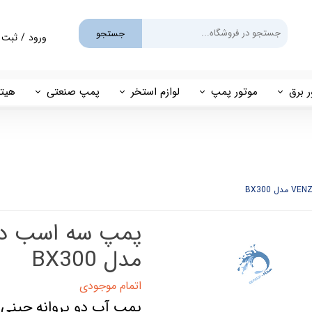
جستجو
ورود
/
ثبت 
حساب کارب
تغییر گذر و
ر برق
موتور پمپ
لوازم استخر
پمپ صنعتی
هیتر
سفارشات
یم
بنزینی
پمپ استخری
پمپ طبقاتی
مهی
خروج از حس
گازوئیلی
فیلتر شنی
پمپ مگنتی
پاور
فیلتر کارتریجی
بل اند کاست
کلرزن خطی
ین
کلرزن نمکی
مدل BX300
میک
گرمکن برقی
اتمام موجودی
پمپ آب دو پروانه چینی 
مولد برقی سونای بخار