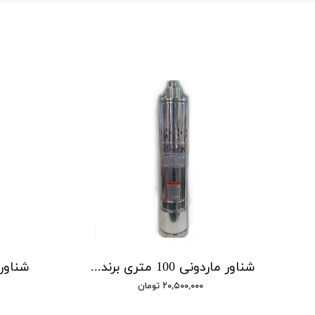
شناور ماردونی 100 متری برند BMV مدل QGD1.5-100-1.1
۲۰,۵۰۰,۰۰۰ تومان