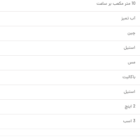
10 متر مکعب بر ساعت
آب تمیز
چین
استیل
مس
باکالیت
استیل
2 اینچ
3 اسب