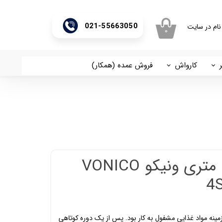
021-55663050
نام در سایت
۰
ری من
اژه
کارواش
فروش عمده (همکار)
اسان
آریا
اب کاربری
شناور 2 اینچ 93 متری ونیکو VONICO
 زمینه مواد غذایی مشفول به کار بود. پس از یک دوره کوتاهی