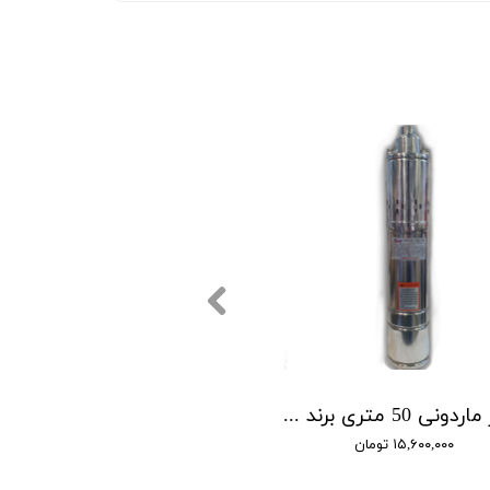
شناور ماردونی 50 متری برند BMV مدل QGD1.8-50-0.5
۱۵,۶۰۰,۰۰۰ تومان