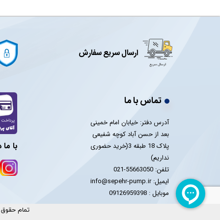
ارسال سریع سفارش
تماس با ما
آدرس دفتر: خیابان امام خمینی
بعد از حسن آباد کوچه شفیعی
با ما 
پلاک 18 طبقه 3(خرید حضوری
نداریم)
تلفن: 55663050-021
ایمیل: info@sepehr-pump.ir
​​​​​​​موبایل : 09126959398
تمام حقوق م