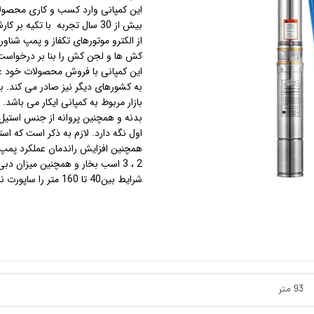
این کمپانی وارد کسب و کاری محصولا
بیش از 30 سال تجربه با تکی
استرینر
از الکترو موتورهای تکفاز و پمپ شناور
کش ها و لجن کش را بنا بر درخواست
کس
هیتر برقی
این کمپانی با فروش محصولات خود علاو
به کشورهای دیگر نیز صادر می کند. 
جت جکوزی
بازار مربوط به کمپانی ایکار می باشد. 
بدنه و همچنین پروانه از جنس استیل
ضدعفونی نانو
اول نگه دارد. لازم به ذکر است که ا
مبدل
شرایط بین40 تا 160 متر را ساپورت نماید.
اسکیمر
سایدچنل
93 متر