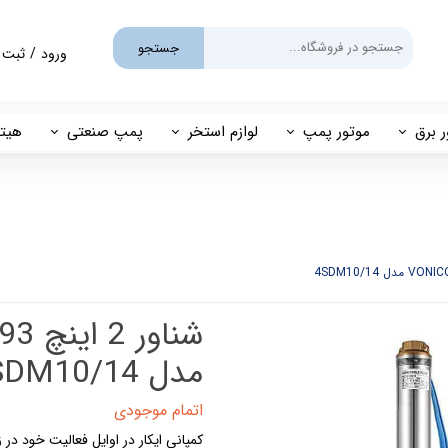
جستجو
ورود
/
ثبت 
حساب کارب
تغییر گذر و
ر برق
موتور پمپ
لوازم استخر
پمپ صنعتی
هیتر
سفارشات
یم
بنزینی
پمپ استخری
پمپ طبقاتی
مهی
خروج از حس
گازوئیلی
فیلتر شنی
پمپ مگنتی
پاور
فیلتر کارتریجی
بل اند کاست
کلرزن خطی
ین
کلرزن نمکی
مدل 4SDM10/14
میک
گرمکن برقی
اتمام موجودی
کمپانی ایکار در اوایل فعالیت خود در
مولد برقی سونای بخار