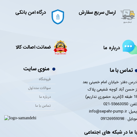
ارسال سریع سفارش
درگاه امن بانکی
ضمانت اصالت کالا
درباره ما
منوی سایت
تماس با ما
فروشگاه
درس دفتر: خیابان امام خمینی بعد
سوالات متداول
ز حسن آباد کوچه شفیعی پلاک
 3(خرید حضوری نداریم)
درباره ما
فن: 55663050-021
تماس با ما
یل: info@sepehr-pump.ir
​​​​موبایل : 09126959398
ا ما در شبکه های اجتماعی