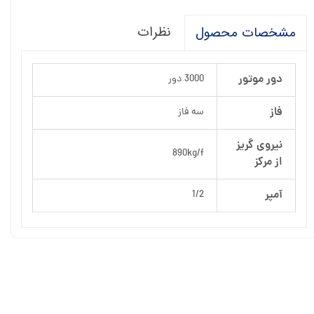
نظرات
مشخصات محصول
دور موتور
3000 دور
فاز
سه فاز
نیروی گریز
890kg/f
از مرکز
آمپر
1/2