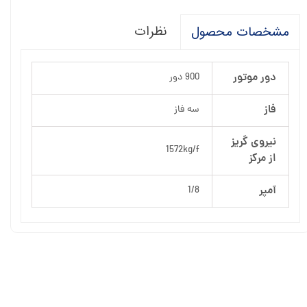
نظرات
مشخصات محصول
دور موتور
900 دور
فاز
سه فاز
نیروی گریز
1572kg/f
از مرکز
آمپر
1/8