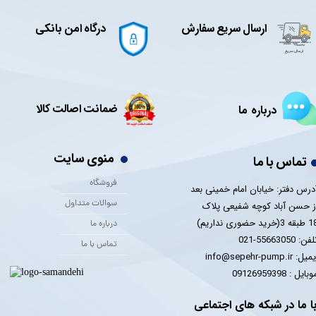
ارسال سریع سفارش
درگاه امن بانکی
ضمانت اصالت کالا
درباره ما
منوی سایت
تماس با ما
فروشگاه
درس دفتر: خیابان امام خمینی بعد
سوالات متداول
ز حسن آباد کوچه شفیعی پلاک
 3(خرید حضوری نداریم)
درباره ما
فن: 55663050-021
تماس با ما
یل: info@sepehr-pump.ir
​​​​موبایل : 09126959398
ا ما در شبکه های اجتماعی