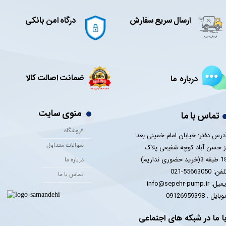
ارسال سریع سفارش
درگاه امن بانکی
ضمانت اصالت کالا
درباره ما
منوی سایت
تماس با ما
فروشگاه
درس دفتر: خیابان امام خمینی بعد
سوالات متداول
ز حسن آباد کوچه شفیعی پلاک
 3(خرید حضوری نداریم)
درباره ما
فن: 55663050-021
تماس با ما
یل: info@sepehr-pump.ir
​​​​موبایل : 09126959398
ا ما در شبکه های اجتماعی