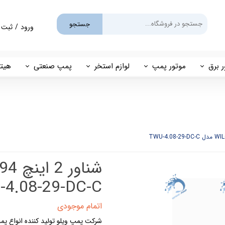
جستجو
ورود
/
ثبت 
حساب کارب
تغییر گذر و
ر برق
موتور پمپ
لوازم استخر
پمپ صنعتی
هیتر
سفارشات
یم
بنزینی
پمپ استخری
پمپ طبقاتی
مهی
خروج از حس
گازوئیلی
فیلتر شنی
پمپ مگنتی
پاور
فیلتر کارتریجی
بل اند کاست
کلرزن خطی
ین
کلرزن نمکی
4.08-29-DC-C
میک
گرمکن برقی
اتمام موجودی
شرکت پمپ ویلو تولید کننده انواع 
مولد برقی سونای بخار