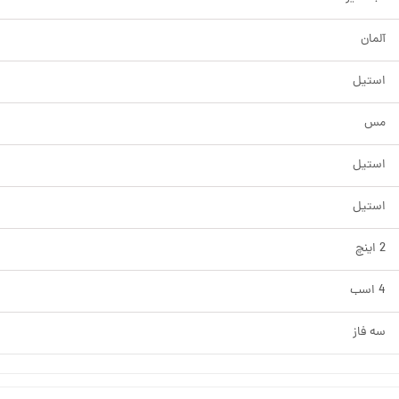
آلمان
استیل
مس
استیل
استیل
2 اینچ
4 اسب
سه فاز