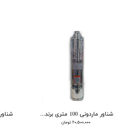
شناور ماردونی 100 متری برند BMV مدل QGD1.5-100-1.1
۲۰,۵۰۰,۰۰۰ تومان