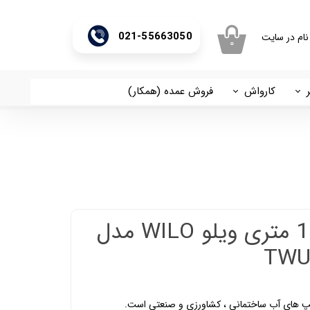
021-55663050
نام در سایت
۰
ری من
اژه
کارواش
فروش عمده (همکار)
اسان
آریا
اب کاربری
شناور 2 اینچ 194 متری ویلو WILO مدل
TWU-
پمپ های آب ساختمانی ، کشاورزی و صنعتی است.