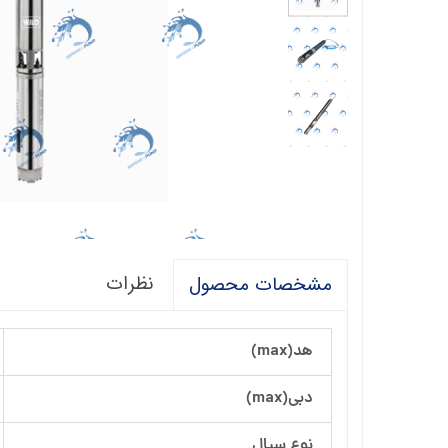
فالکو
پمپ 1/5 اسب 2 اینچ
اگرو
پلیکام
پمپ 3 اینچ 2 اسب
کنزا
گالی
آبارا
توکیو
راناب
نظرات
مشخصات محصول
رهاب
لوما LOMA
هد(max)
آکوا استرانگ
دبی(max)
ان سی NC
نوع سیال