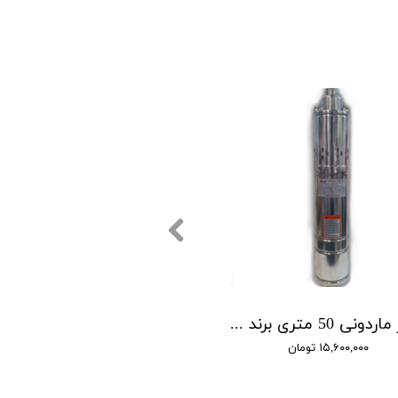
شناور ماردونی 50 متری برند BMV مدل QGD1.8-50-0.5
۱۵,۶۰۰,۰۰۰ تومان