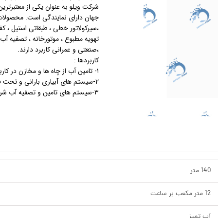
جهان دارای نمایندگی است. محصولات
استرینر
،سیرکولاتور خطی ، طبقاتی استیل ،
تهویه مطبوع ، موتورخانه ، تصفیه آ
کس
هیتر برقی
،صنعتی و عمرانی کاربرد دارند.
کاربردها :
جت جکوزی
۱- تامین آب از چاه ها و مخازن در کاربردهای خانگی ، شهری و صنعتی
۲-سیستم های آبیاری بارانی و تحت فشار و مصارف کشاورزی
ضدعفونی نانو
۳-سیستم های تامین و تصفیه آب شرب
مبدل
اسکیمر
سایدچنل
140 متر
12 متر مکعب بر ساعت
آب تمیز