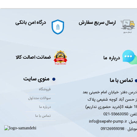
ارسال سریع سفارش
درگاه امن بانکی
ضمانت اصالت کالا
درباره ما
منوی سایت
تماس با ما
فروشگاه
درس دفتر: خیابان امام خمینی بعد
سوالات متداول
ز حسن آباد کوچه شفیعی پلاک
 3(خرید حضوری نداریم)
درباره ما
فن: 55663050-021
تماس با ما
یل: info@sepehr-pump.ir
​​​​موبایل : 09126959398