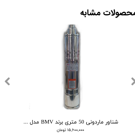
حصولات مشابه
شناور ماردونی 50 متری برند BMV مدل QGD1.8-50-0.5
۱۵,۶۰۰,۰۰۰ تومان