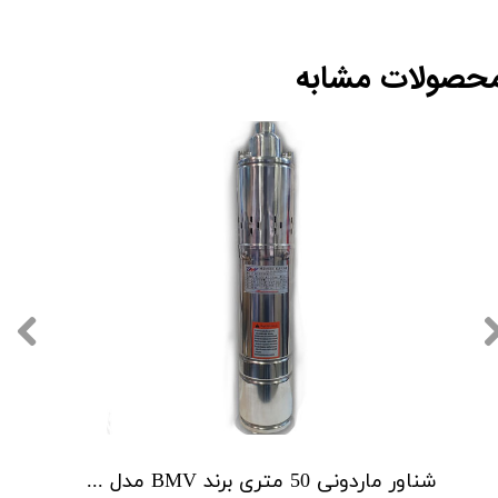
حصولات مشابه
شناور ماردونی 50 متری برند BMV مدل QGD1.8-50-0.5