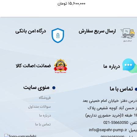
۱۵,۶۰۰,۰۰۰ تومان
ارسال سریع سفارش
درگاه امن بانکی
ضمانت اصالت کالا
درباره ما
منوی سایت
تماس با ما
فروشگاه
درس دفتر: خیابان امام خمینی بعد
سوالات متداول
ز حسن آباد کوچه شفیعی پلاک
 3(خرید حضوری نداریم)
درباره ما
فن: 55663050-021
تماس با ما
یل: info@sepehr-pump.ir