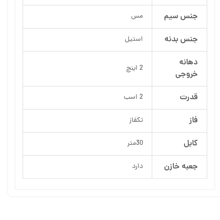
جنس سیم
مس
جنس بدنه
استیل
دهانه
2 اینچ
خروجی
قدرت
2 اسب
فاز
تکفاز
کابل
30متر
جعبه خازن
دارد