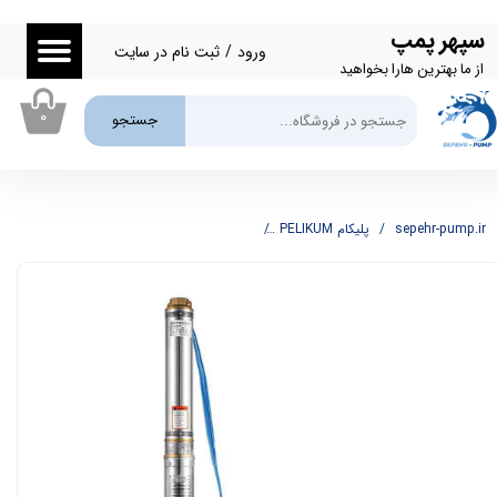
سپهر پمپ
حساب کاربری من
ورود
/
ثبت نام در سایت
از ما بهترین هارا بخواهید
تغییر گذر واژه
۰
جستجو
سفارشات
خروج از حساب کاربری
sepehr-pump.ir
پلیکام PELIKUM
شناور استیل 63 متری 2 اینچ پلیکام PELIKAM مدل PBM10-45/9-1.5