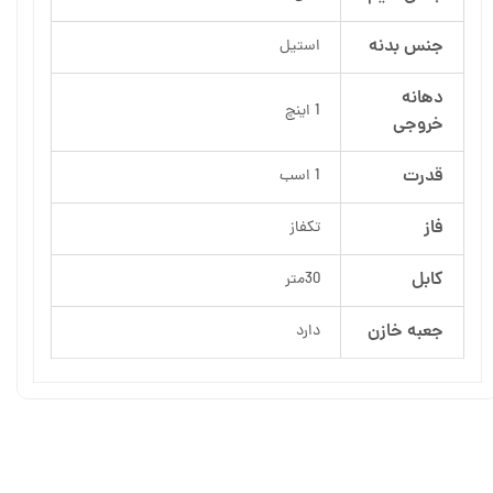
جنس بدنه
استیل
دهانه
1 اینچ
خروجی
قدرت
1 اسب
فاز
تکفاز
کابل
30متر
جعبه خازن
دارد