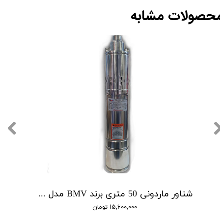
حصولات مشابه
شناور ماردونی 50 متری برند BMV مدل QGD1.8-50-0.5
۱۵,۶۰۰,۰۰۰ تومان