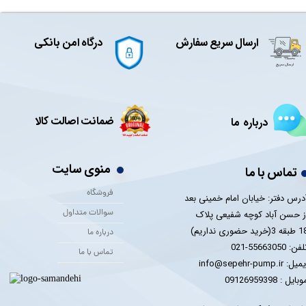
ارسال سریع سفارش
درگاه امن بانکی
ضمانت اصالت کالا
درباره ما
منوی سایت
تماس با ما
فروشگاه
درس دفتر: خیابان امام خمینی بعد
سوالات متداول
ز حسن آباد کوچه شفیعی پلاک
 3(خرید حضوری نداریم)
درباره ما
فن: 55663050-021
تماس با ما
یل: info@sepehr-pump.ir
​​​​موبایل : 09126959398