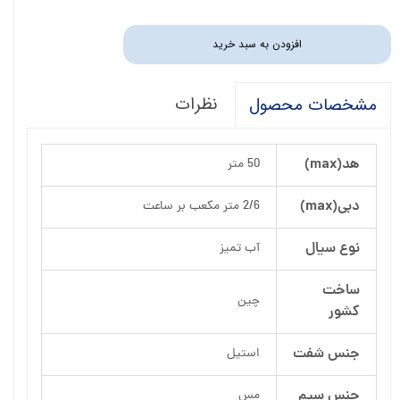
افزودن به سبد خرید
نظرات
مشخصات محصول
هد(max)
50 متر
دبی(max)
2/6 متر مکعب بر ساعت
نوع سیال
آب تمیز
ساخت
چین
کشور
جنس شفت
استیل
جنس سیم
مس