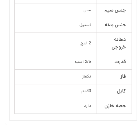
جنس سیم
مس
جنس بدنه
استیل
دهانه
2 اینچ
خروجی
قدرت
2/5 اسب
فاز
تکفاز
کابل
30متر
جعبه خازن
دارد