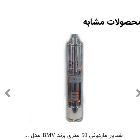
حصولات مشابه
شناور ماردونی 50 متری برند BMV مدل QGD1.8-50-0.5