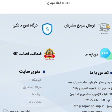
۱۵,۶۰۰,۰۰۰ تومان
ارسال سریع سفارش
درگاه امن بانکی
ضمانت اصالت کالا
درباره ما
منوی سایت
تماس با ما
فروشگاه
درس دفتر: خیابان امام خمینی بعد
سوالات متداول
ز حسن آباد کوچه شفیعی پلاک
 3(خرید حضوری نداریم)
درباره ما
فن: 55663050-021
تماس با ما
یل: info@sepehr-pump.ir