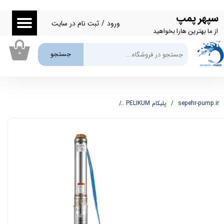
سپهر پمپ
حساب کاربری من
ورود
/
ثبت نام در سایت
از ما بهترین هارا بخواهید
تغییر گذر واژه
۰
جستجو
سفارشات
خروج از حساب کاربری
sepehr-pump.ir
پلیکام PELIKUM
شناور استیل 74 متری 2 اینچ پلیکام PELIKAM مدل PBM10-55/11-1.8