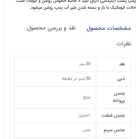
پمپ پشت آبگرمکنی دارای کلید 3 حالته خاموش روشن و اتومات است.
حالت اتوماتیک با باز و بسته شدن شیر آب پمپ روشن میشود.
نقد و بررسی محصول
مشخصات محصول
نظرات
هد
20 متر
دبی
30 لیتر در دقیقه
جنس
برنج
پروانه
جنس شفت
استیل
جنس سیم
مس