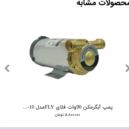
حصولات مشابه
پمپ آبگرمکن 90وات فلای FLYمدل CL12GRS-10
۵,۸۰۰,۰۰۰ تومان