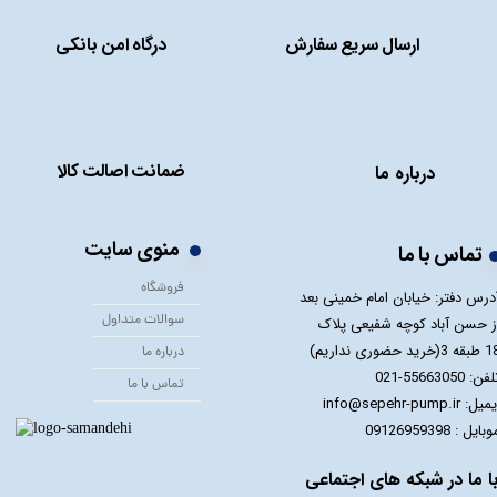
ارسال سریع سفارش
درگاه امن بانکی
ضمانت اصالت کالا
درباره ما
منوی سایت
تماس با ما
فروشگاه
درس دفتر: خیابان امام خمینی بعد
سوالات متداول
ز حسن آباد کوچه شفیعی پلاک
 3(خرید حضوری نداریم)
درباره ما
فن: 55663050-021
تماس با ما
یل: info@sepehr-pump.ir
​​​​موبایل : 09126959398
ا ما در شبکه های اجتماعی