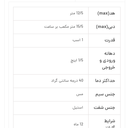
هد(max)
12/5 متر
دبی(max)
15/5 متر مکعب بر ساعت
قدرت
1 اسب
دهانه
ورودی و
1/5 اینچ
خروجی
حداکثر دما
40 درجه سانتی گراد
جنس سیم
مس
جنس شفت
استیل
شرایط
12 ماه