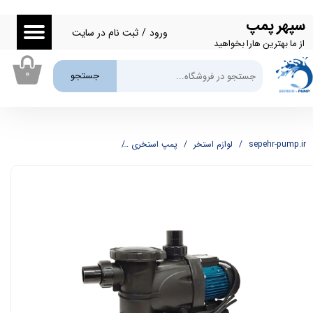
سپهر پمپ
حساب کاربری من
ورود
/
ثبت نام در سایت
از ما بهترین هارا بخواهید
تغییر گذر واژه
۰
جستجو
سفارشات
خروج از حساب کاربری
sepehr-pump.ir
لوازم استخر
پمپ استخری
پمپ استخری آکوا استرانگ
پمپ