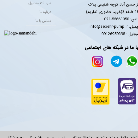
سوالات متداول
ز حسن آباد کوچه شفیعی پلاک
 3(خرید حضوری نداریم)
درباره ما
فن: 55663050-021
تماس با ما
یل: info@sepehr-pump.ir
​​​​موبایل : 09126959398
ا ما در شبکه های اجتماعی