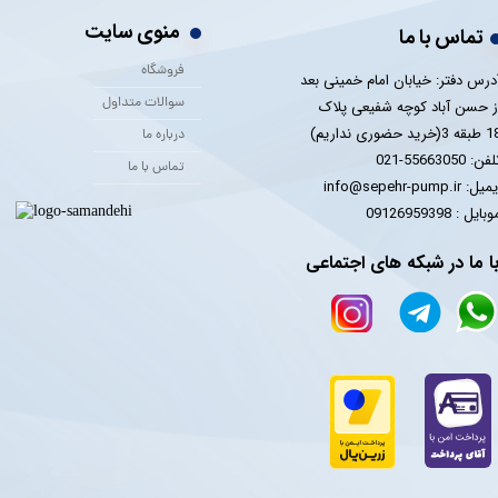
منوی سایت
تماس با ما
فروشگاه
درس دفتر: خیابان امام خمینی بعد
سوالات متداول
ز حسن آباد کوچه شفیعی پلاک
 3(خرید حضوری نداریم)
درباره ما
فن: 55663050-021
تماس با ما
یل: info@sepehr-pump.ir
​​​​موبایل : 09126959398
ا ما در شبکه های اجتماعی