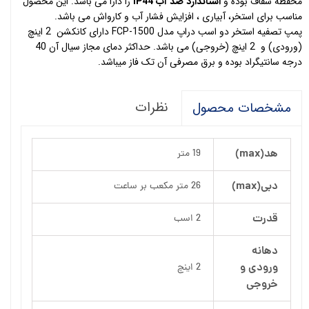
محفظه شفاف بوده و
استاندارد ضد آب IP44
را دارا می باشد. این محصول
مناسب برای استخر، آبیاری ، افزایش فشار آب و کارواش می باشد.
پمپ تصفیه استخر دو اسب دراپ مدل FCP-1500 دارای کانکشن 2 اینچ
(ورودی) و 2 اینچ (خروجی) می باشد. حداکثر دمای مجاز سیال آن 40
درجه سانتیگراد بوده و برق مصرفی آن تک فاز میباشد.
نظرات
مشخصات محصول
هد(max)
19 متر
دبی(max)
26 متر مکعب بر ساعت
قدرت
2 اسب
دهانه
ورودی و
2 اینچ
خروجی