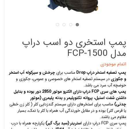
پمپ استخری دو اسب دراپ
مدل FCP-1500
اتمام موجودی
پمپ تصفیه استخر دراپ Drop
مناسب برای
چرخش و سیرکوله آب استخر
و جکوزی
در سیستم تصفیه استخر های خصوصی و عمومی، جکوزی و
حوضچه آب سرد می باشد.
پمپ های سری FCP دراپ دارای الکترو موتور 2850 دور بوده و بدلیل
داشتن شفت استیل،
پروانه تکنوپلیمر
و
بدنه پلیمری (موتور
چدنی)
مناسب برای استخرهای دارای سیستم گندزدایی کلر ( کلر زن خطی
یا قرص کلر) بوده و در مقابل خورندگی آب همراه با کلر یا نمک، بسیار
مقاوم می باشند.
پمپ سری FCP دراپ دارای ا
سترینر (سبد برگ گیر)
یکپارچه همراه با درب