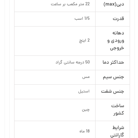
دبی(max)
22 متر مکعب بر ساعت
قدرت
1/5 اسب
دهانه
ورودی و
2 اینچ
خروجی
حداکثر دما
50 درجه سانتی گراد
جنس سیم
مس
جنس شفت
استیل
ساخت
چین
کشور
شرایط
18 ماه
گارانتی