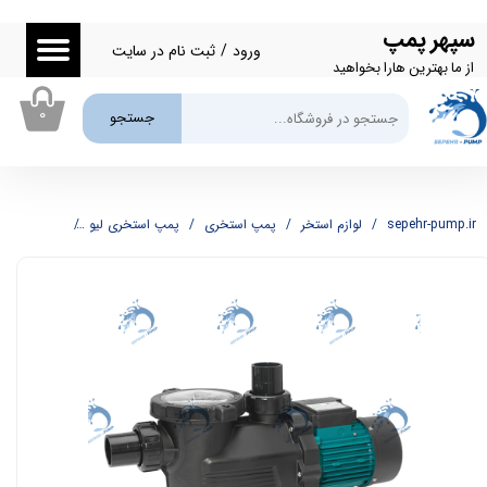
سپهر پمپ
حساب کاربری من
ورود
/
ثبت نام در سایت
از ما بهترین هارا بخواهید
تغییر گذر واژه
۰
جستجو
سفارشات
خروج از حساب کاربری
sepehr-pump.ir
لوازم استخر
پمپ استخری
پمپ استخری لیو
پمپ استخری یک