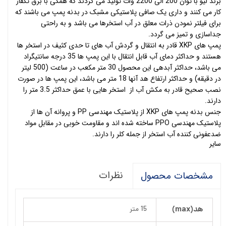
برند لیو با توان 200 الی 2200 وات تولید می گردند که همگی با برق تکفاز
کار می کنند و داری یک صافی پلاستیکی مشبک در بدنه پمپ می باشند که
برای فیلتر نمودن ذرات معلق در آب استخرها می باشد و به راحتی
جداسازی و تمیز می گردد.
پمپ های XKP قادر به انتقال و گردش آب های تا حدی کثیف در استخر ها
هستند و حداکثر دمای آب قابل انتقال با این پمپ ها 35 درجه سانتیگراد
می باشد، حداکثر آبدهی این محصول 30 متر مکعب در ساعت (500 لیتر
در دقیقه) و حداکثر ارتفاع هد آنها 18 متر می باشد، این پمپ ها در صورت
نصب صحیح قادر به مکش آب از استخر هایی با عمق حداکثر 3.5 متر را
دارند.
جنس بدنه پمپ های XKP از پلاستیک مهندسی PP و پروانه آن ها از
پلاستیک مهندسی PPO ساخته شده اند و مقاومت خوبی در مقابل مواد
ضدعفونی کننده آب استخر از جمله کلر را دارند.
سایر
نظرات
مشخصات محصول
هد(max)
15 متر