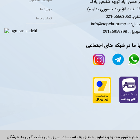
سوالات متداول
ز حسن آباد کوچه شفیعی پلاک
 3(خرید حضوری نداریم)
درباره ما
فن: 55663050-021
تماس با ما
یل: info@sepehr-pump.ir
​​​​موبایل : 09126959398
ا ما در شبکه های اجتماعی
تمام حقوق محتوا و تصاویر متعلق به تاسیسات سپهر می باشد، کپی به هرشکل