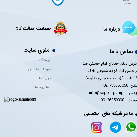
ضمانت اصالت کالا
درباره ما
منوی سایت
تماس با ما
فروشگاه
درس دفتر: خیابان امام خمینی بعد
سوالات متداول
ز حسن آباد کوچه شفیعی پلاک
 3(خرید حضوری نداریم)
درباره ما
فن: 55663050-021
تماس با ما
یل: info@sepehr-pump.ir
​​​​موبایل : 09126959398
ا ما در شبکه های اجتماعی