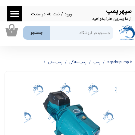
سپهر پمپ
حساب کاربری من
ورود
/
ثبت نام در سایت
از ما بهترین هارا بخواهید
تغییر گذر واژه
۰
جستجو
سفارشات
خروج از حساب کاربری
sepehr-pump.ir
پمپ
پمپ خانگی
پمپ جتی
پمپ یک اسب جتی دلتا DELTA مدل JET100