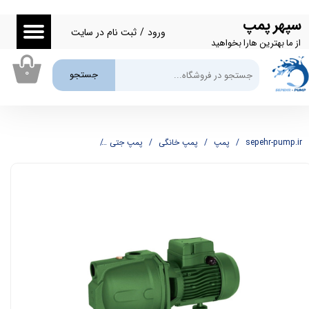
سپهر پمپ
حساب کاربری من
ورود
/
ثبت نام در سایت
از ما بهترین هارا بخواهید
تغییر گذر واژه
۰
جستجو
سفارشات
خروج از حساب کاربری
sepehr-pump.ir
پمپ
پمپ خانگی
پمپ جتی
پمپ یک اسب جتی SEA LAND مدل JET-102M