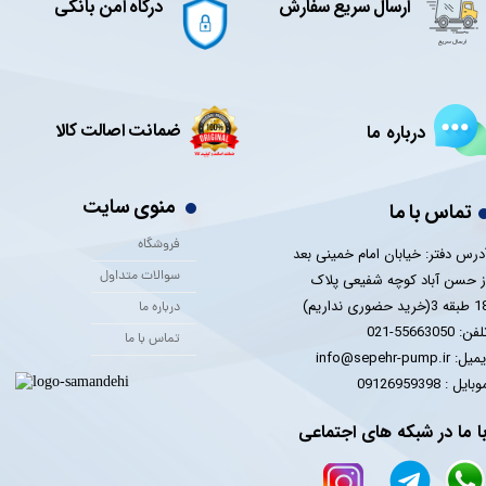
ارسال سریع سفارش
درگاه امن بانکی
ضمانت اصالت کالا
درباره ما
منوی سایت
تماس با ما
فروشگاه
درس دفتر: خیابان امام خمینی بعد
سوالات متداول
ز حسن آباد کوچه شفیعی پلاک
 3(خرید حضوری نداریم)
درباره ما
فن: 55663050-021
تماس با ما
یل: info@sepehr-pump.ir
​​​​موبایل : 09126959398
ا ما در شبکه های اجتماعی