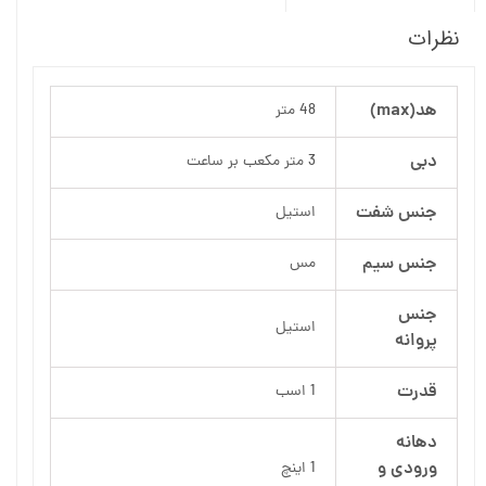
نظرات
هد(max)
48 متر
دبی
3 متر مکعب بر ساعت
جنس شفت
استیل
جنس سیم
مس
جنس
استیل
پروانه
قدرت
1 اسب
دهانه
ورودی و
1 اینچ