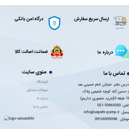
ارسال سریع سفارش
درگاه امن بانکی
ضمانت اصالت کالا
درباره ما
منوی سایت
تماس با ما
فروشگاه
درس دفتر: خیابان امام خمینی بعد
سوالات متداول
ز حسن آباد کوچه شفیعی پلاک
 3(خرید حضوری نداریم)
درباره ما
فن: 55663050-021
تماس با ما
یل: info@sepehr-pump.ir
​​​​موبایل : 09126959398