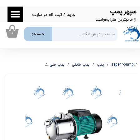
سپهر پمپ
حساب کاربری من
ورود
/
ثبت نام در سایت
از ما بهترین هارا بخواهید
تغییر گذر واژه
۰
جستجو
سفارشات
خروج از حساب کاربری
sepehr-pump.ir
پمپ
پمپ خانگی
پمپ جتی
پمپ یک اسب جتی کله استیل شیمجه HIMGE