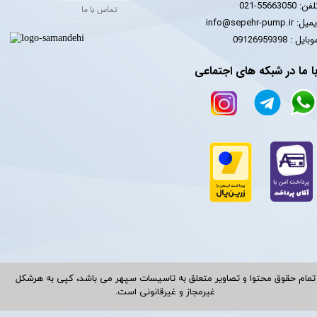
فن: 55663050-021
تماس با ما
یل: info@sepehr-pump.ir
​​​​موبایل : 09126959398
ا ما در شبکه های اجتماعی
تمام حقوق محتوا و تصاویر متعلق به تاسیسات سپهر می باشد، کپی به هرشکل
غیرمجاز و غیرقانونی است.​​​​​​​