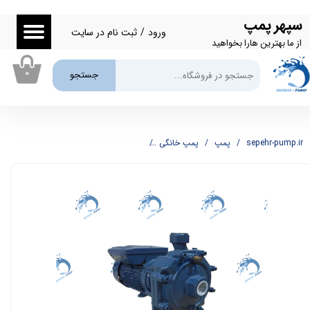
سپهر پمپ
حساب کاربری من
ورود
/
ثبت نام در سایت
از ما بهترین هارا بخواهید
تغییر گذر واژه
۰
جستجو
سفارشات
خروج از حساب کاربری
sepehr-pump.ir
پمپ
پمپ خانگی
پمپ یک ونیم اسب دو پروانه ونیکو VONICO مدل IB160-S