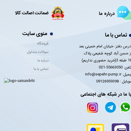
ضمانت اصالت کالا
درباره ما
منوی سایت
تماس با ما
فروشگاه
درس دفتر: خیابان امام خمینی بعد
سوالات متداول
ز حسن آباد کوچه شفیعی پلاک
 3(خرید حضوری نداریم)
درباره ما
فن: 55663050-021
تماس با ما
یل: info@sepehr-pump.ir
​​​​موبایل : 09126959398
ا ما در شبکه های اجتماعی