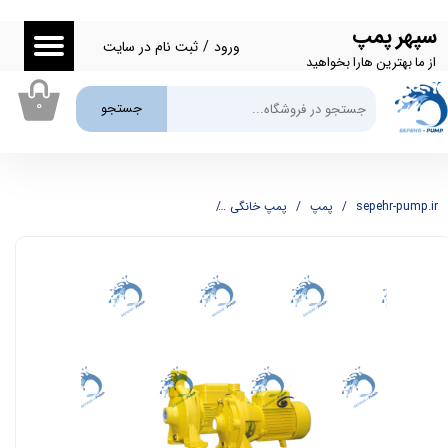
سپهر پمپ
حساب کاربری من
ورود
/
ثبت نام در سایت
از ما بهترین هارا بخواهید
تغییر گذر واژه
۰
جستجو
سفارشات
خروج از حساب کاربری
sepehr-pump.ir
پمپ
پمپ خانگی
پمپ سه اسب دو پروانه آکوا استرانگ مدل ECM25/160A