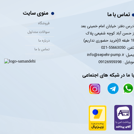
منوی سایت
تماس با ما
فروشگاه
درس دفتر: خیابان امام خمینی بعد
سوالات متداول
ز حسن آباد کوچه شفیعی پلاک
 3(خرید حضوری نداریم)
درباره ما
فن: 55663050-021
تماس با ما
یل: info@sepehr-pump.ir
​​​​موبایل : 09126959398
ا ما در شبکه های اجتماعی