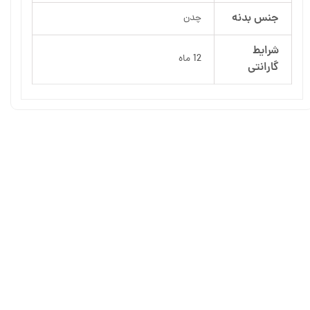
جنس بدنه
چدن
شرایط
12 ماه
گارانتی