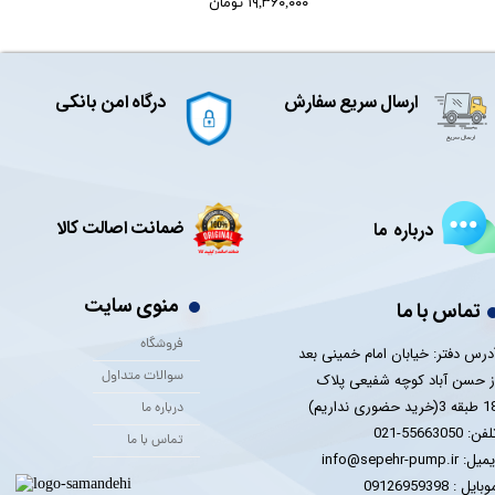
۱۹,۳۶۰,۰۰۰ تومان
ارسال سریع سفارش
درگاه امن بانکی
ضمانت اصالت کالا
درباره ما
منوی سایت
تماس با ما
فروشگاه
درس دفتر: خیابان امام خمینی بعد
سوالات متداول
ز حسن آباد کوچه شفیعی پلاک
 3(خرید حضوری نداریم)
درباره ما
فن: 55663050-021
تماس با ما
یل: info@sepehr-pump.ir
​​​​موبایل : 09126959398