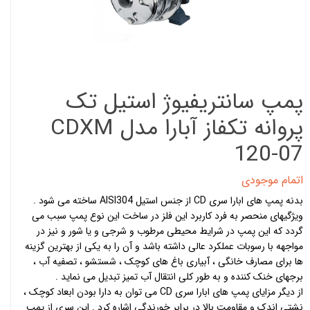
پمپ سانتریفیوژ استیل تک
پروانه تکفاز آبارا مدل CDXM
120-07
اتمام موجودی
بدنه پمپ های ابارا سری CD از جنس استیل AISI304 ساخته می شود .
ویژگیهای منحصر به فرد کاربرد این فلز در ساخت این نوع پمپ سبب می
گردد که این پمپ در شرایط محیطی مرطوب و شرجی و یا شور و نیز در
مواجهه با رسوبات عملکرد عالی داشته باشد و آن را به یکی از بهترین گزینه
ها برای مصارف خانگی ، آبیاری باغ های کوچک ، شستشو ، تصفیه آب ،
برجهای خنک کننده و به طور کلی انتقال آب تمیز تبدیل می نماید .
از دیگر مزایای پمپ های ابارا سری CD می توان به دارا بودن ابعاد کوچک ،
نشتی اندک و مقاومت بالا در برابر خورندگی اشاره کرد . این سری از پمپ