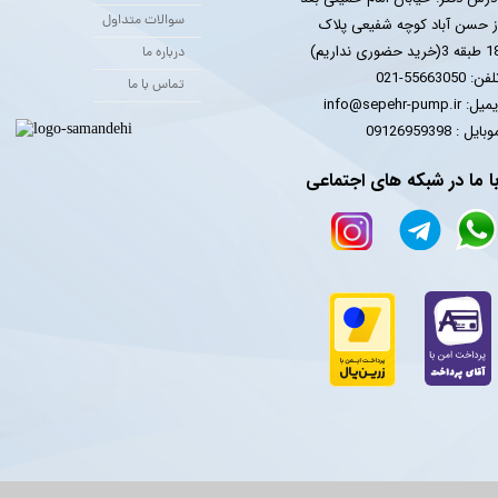
سوالات متداول
ز حسن آباد کوچه شفیعی پلاک
 3(خرید حضوری نداریم)
درباره ما
فن: 55663050-021
تماس با ما
یل: info@sepehr-pump.ir
​​​​موبایل : 09126959398
ا ما در شبکه های اجتماعی