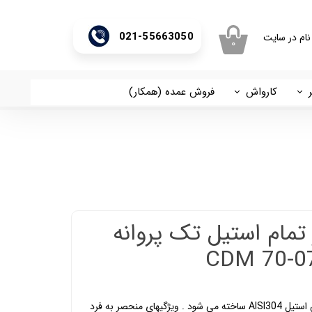
021-55663050
نام در سایت
۰
ری من
اژه
کارواش
فروش عمده (همکار)
اسان
آریا
اب کاربری
تمام استیل تک پروانه
بدنه پمپ های ابارا سری CD از جنس استیل AISI304 ساخته می شود . ویژگیهای منحصر به فرد