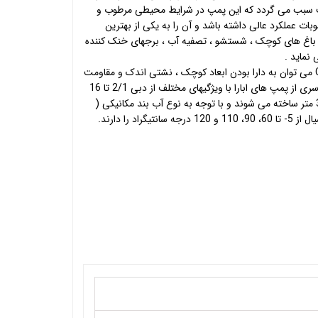
مپ سبب می گردد که این پمپ در شرایط محیطی مرطوب و
بات عملکرد عالی داشته باشد و آن را به یکی از بهترین
ی باغ های کوچک ، شستشو ، تصفیه آب ، برجهای خنک کننده
 نماید .
از دیگر مزایای پمپ های ابارا سری CD می توان به دارا بودن ابعاد کوچک ، نشتی اندک و مقاومت
بالا در برابر خورندگی اشاره کرد . این سری از پمپ های ابارا با ویژگیهای مختلف از دبی 2/1 تا 16
مترمکعب بر ساعت ، هر 12.5 تا 37.5 متر ساخته می شوند و با توجه به نوع آب بند مکانیکی (
راد را دارند.