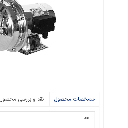
فالکو
پمپ 1/5 اسب 2 اینچ
اگرو
پلیکام
پمپ 3 اینچ 2 اسب
کنزا
گالی
آبارا
توکیو
راناب
رهاب
نقد و بررسی محصول
مشخصات محصول
لوما LOMA
آکوا استرانگ
هد
ان سی NC