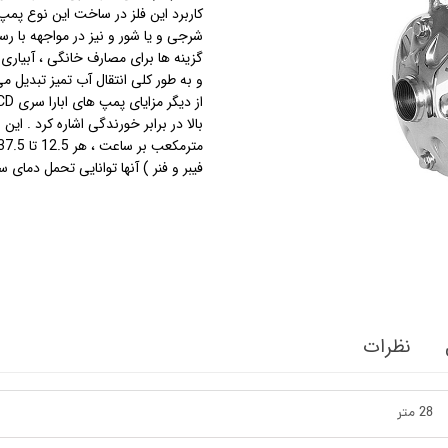
کاربرد این فلز در ساخت این نوع پ
شرجی و یا شور و نیز در مواجهه با رسو
استرینر
گزینه ها برای مصارف خانگی ، آبیار
و به طور کلی انتقال آب تمیز تبدیل می
کس
هیتر برقی
جت جکوزی
فیبر و فنر ) آنها توانایی تحمل دمای سیال از 5- تا 60، 90، 110 و 120 درجه سانتیگ
ضدعفونی نانو
مبدل
اسکیمر
سایدچنل
نظرات
28 متر