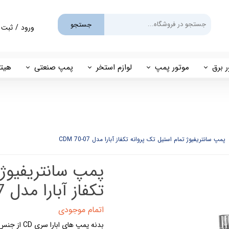
جستجو
ورود
/
ثبت 
حساب کارب
تغییر گذر و
ر برق
موتور پمپ
لوازم استخر
پمپ صنعتی
هیتر
سفارشات
یم
بنزینی
پمپ استخری
پمپ طبقاتی
مهی
خروج از حس
گازوئیلی
فیلتر شنی
پمپ مگنتی
پاور
فیلتر کارتریجی
بل اند کاست
پمپ سانتریفیوژ تمام استیل تک پروانه تکفاز آبارا مدل CDM 70-07
کلرزن خطی
پمپ سانتریفیوژ 
ین
کلرزن نمکی
تکفاز آبارا مدل CDM 70-07
میک
گرمکن برقی
اتمام موجودی
مولد برقی سونای بخار