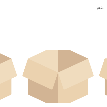
تکفاز