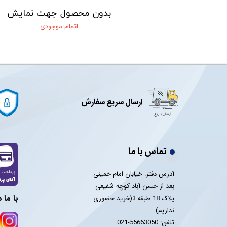
 جهت نمایش
بدون محصول جهت نمایش
 موجودی
اتمام موجودی
ارسال سریع سفارش
تماس با ما
آدرس دفتر: خیابان امام خمینی
بعد از حسن آباد کوچه شفیعی
با ما 
پلاک 18 طبقه 3(خرید حضوری
نداریم)
تلفن: 55663050-021