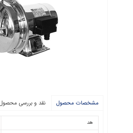
فالکو
پمپ 1/5 اسب 2 اینچ
اگرو
پلیکام
پمپ 3 اینچ 2 اسب
کنزا
گالی
آبارا
توکیو
راناب
رهاب
نقد و بررسی محصول
مشخصات محصول
لوما LOMA
آکوا استرانگ
هد
ان سی NC