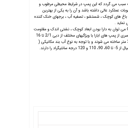
مپ سبب می گردد که این پمپ در شرایط محیطی مرطوب و
بات عملکرد عالی داشته باشد و آن را به یکی از بهترین
ی باغ های کوچک ، شستشو ، تصفیه آب ، برجهای خنک کننده
 نماید .
از دیگر مزایای پمپ های ابارا سری CD می توان به دارا بودن ابعاد کوچک ، نشتی اندک و مقاومت
بالا در برابر خورندگی اشاره کرد . این سری از پمپ های ابارا با ویژگیهای مختلف از دبی 2/1 تا 16
مترمکعب بر ساعت ، هر 12.5 تا 37.5 متر ساخته می شوند و با توجه به نوع آب بند مکانیکی (
راد را دارند.