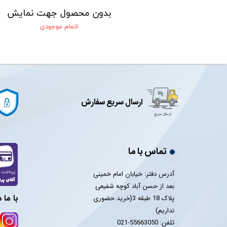
 جهت نمایش
بدون محصول جهت نمایش
 موجودی
اتمام موجودی
ارسال سریع سفارش
تماس با ما
آدرس دفتر: خیابان امام خمینی
بعد از حسن آباد کوچه شفیعی
با ما 
پلاک 18 طبقه 3(خرید حضوری
نداریم)
تلفن: 55663050-021