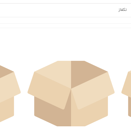
تکفاز