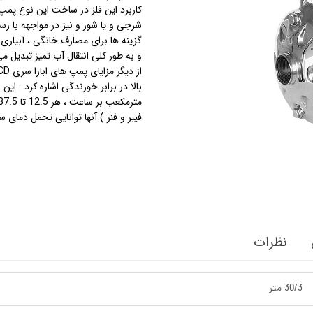
کاربرد این فلز در ساخت این نوع پ
شرجی و یا شور و نیز در مواجهه با رسو
استرینر
گزینه ها برای مصارف خانگی ، آبیار
و به طور کلی انتقال آب تمیز تبدیل می
کس
هیتر برقی
جت جکوزی
فیبر و فنر ) آنها توانایی تحمل دمای سیال از 5- تا 60، 90، 110 و 120 درجه سانتیگ
ضدعفونی نانو
مبدل
اسکیمر
سایدچنل
نظرات
30/3 متر