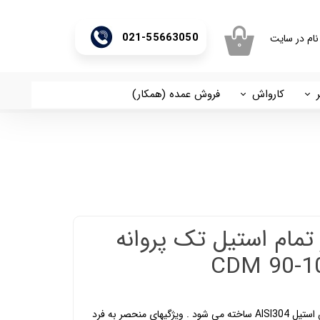
021-55663050
نام در سایت
۰
ری من
اژه
کارواش
فروش عمده (همکار)
اسان
آریا
اب کاربری
تمام استیل تک پروانه
بدنه پمپ های ابارا سری CD از جنس استیل AISI304 ساخته می شود . ویژگیهای منحصر به فرد