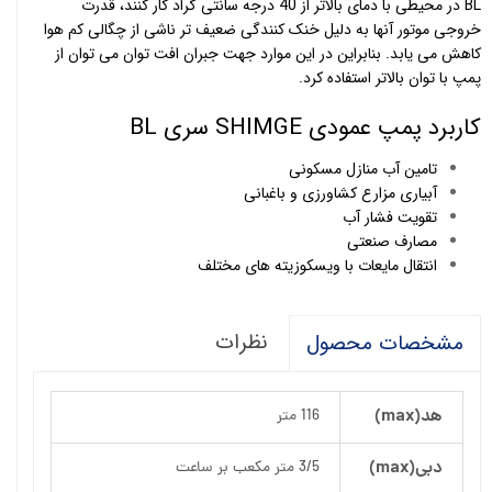
BL در محیطی با دمای بالاتر از 40 درجه سانتی گراد کار کنند، قدرت
خروجی موتور آنها به دلیل خنک کنندگی ضعیف تر ناشی از چگالی کم هوا
کاهش می یابد. بنابراین در این موارد جهت جبران افت توان می توان از
پمپ با توان بالاتر استفاده کرد.
کاربرد پمپ عمودی SHIMGE سری BL
تامین آب منازل مسکونی
آبیاری مزارع کشاورزی و باغبانی
تقویت فشار آب
مصارف صنعتی
انتقال مایعات با ویسکوزیته های مختلف
نظرات
مشخصات محصول
هد(max)
116 متر
دبی(max)
3/5 متر مکعب بر ساعت