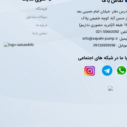
تماس با ما
فروشگاه
درس دفتر: خیابان امام خمینی بعد
سوالات متداول
ز حسن آباد کوچه شفیعی پلاک
 3(خرید حضوری نداریم)
درباره ما
فن: 55663050-021
تماس با ما
یل: info@sepehr-pump.ir
​​​​موبایل : 09126959398
ا ما در شبکه های اجتماعی