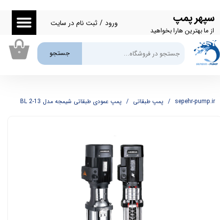
سپهر پمپ
حساب کاربری من
ورود
/
ثبت نام در سایت
از ما بهترین هارا بخواهید
تغییر گذر واژه
۰
جستجو
سفارشات
خروج از حساب کاربری
sepehr-pump.ir
پمپ طبقاتی
پمپ عمودی طبقاتی شیمجه مدل BL 2-13