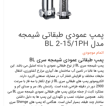
پمپ عمودی طبقاتی شیمجه
مدل BL 2-15/1PH
اتمام موجودی
پمپ طبقاتی عمودی شیمجه سری BL
پمپ شیمجه سری BL از نوع طبقاتی عمودی با بدنه استیل می باشد. این
پمپ ها غالبا در تامین آب ساختمان ها، آبیاری مزارع کشاورزی، انتقال
مایعات مختلف و افزایش فشار آب در مصارف صنعتی کاربرد دارند.
الکتروموتور
پمپ های طبقاتی
سری BL از نوع تکفاز یا سه فاز با سرعت
2900 دور در دقیقه طراحی شده است. راندمان بالا، سر و صدای کم و
عملکرد ثابت از جمله مزایای پمپ های طبقاتی عمودی شیمجه سری BL می
باشد. همچنین عملیات نصب و نگهداری این پمپ ها به دلیل داشتن
ساختار چند طبقه، بسیار آسان است. هنگامی که پمپ های Shimge سری