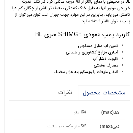
BL در محیطی با دمای بالاتر از 40 درجه سانتی گراد کار کنند، قدرت
خروجی موتور آنها به دلیل خنک کنندگی ضعیف تر ناشی از چگالی کم هوا
کاهش می یابد. بنابراین در این موارد جهت جبران افت توان می توان از
پمپ با توان بالاتر استفاده کرد.
کاربرد پمپ عمودی SHIMGE سری BL
تامین آب منازل مسکونی
آبیاری مزارع کشاورزی و باغبانی
تقویت فشار آب
مصارف صنعتی
انتقال مایعات با ویسکوزیته های مختلف
نظرات
مشخصات محصول
هد(max)
134 متر
دبی(max)
3/5 متر مکعب بر ساعت