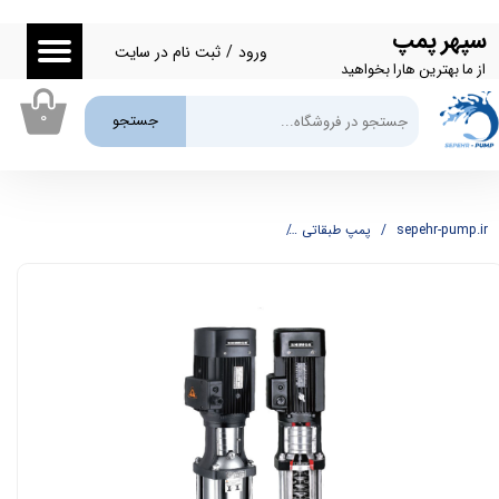
سپهر پمپ
حساب کاربری من
ورود
/
ثبت نام در سایت
از ما بهترین هارا بخواهید
تغییر گذر واژه
۰
جستجو
سفارشات
خروج از حساب کاربری
sepehr-pump.ir
پمپ طبقاتی
پمپ عمودی طبقاتی شیمجه مدل BL 2-15/1PH