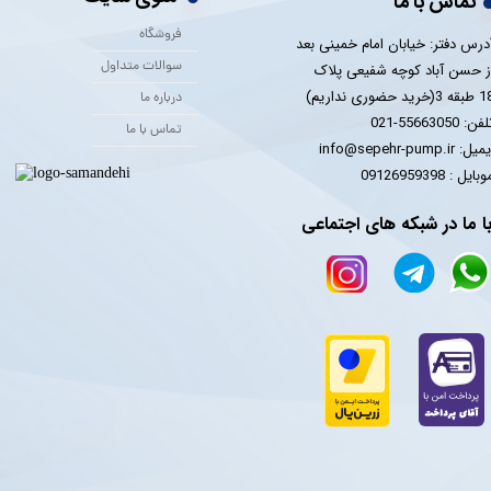
تماس با ما
فروشگاه
درس دفتر: خیابان امام خمینی بعد
سوالات متداول
ز حسن آباد کوچه شفیعی پلاک
 3(خرید حضوری نداریم)
درباره ما
فن: 55663050-021
تماس با ما
یل: info@sepehr-pump.ir
​​​​موبایل : 09126959398
ا ما در شبکه های اجتماعی