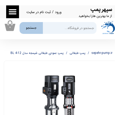
سپهر پمپ
حساب کاربری من
ورود
/
ثبت نام در سایت
از ما بهترین هارا بخواهید
تغییر گذر واژه
۰
جستجو
سفارشات
خروج از حساب کاربری
sepehr-pump.ir
پمپ طبقاتی
پمپ عمودی طبقاتی شیمجه مدل BL 4-12