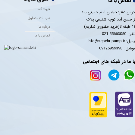
تماس با ما
فروشگاه
درس دفتر: خیابان امام خمینی بعد
سوالات متداول
ز حسن آباد کوچه شفیعی پلاک
 3(خرید حضوری نداریم)
درباره ما
فن: 55663050-021
تماس با ما
یل: info@sepehr-pump.ir
​​​​موبایل : 09126959398
ا ما در شبکه های اجتماعی