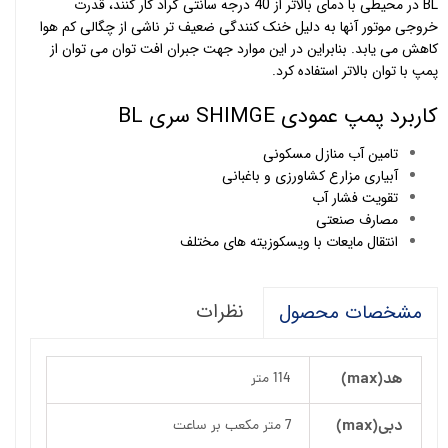
BL در محیطی با دمای بالاتر از 40 درجه سانتی گراد کار کنند، قدرت
خروجی موتور آنها به دلیل خنک کنندگی ضعیف تر ناشی از چگالی کم هوا
کاهش می یابد. بنابراین در این موارد جهت جبران افت توان می توان از
پمپ با توان بالاتر استفاده کرد.
کاربرد پمپ عمودی SHIMGE سری BL
تامین آب منازل مسکونی
آبیاری مزارع کشاورزی و باغبانی
تقویت فشار آب
مصارف صنعتی
انتقال مایعات با ویسکوزیته های مختلف
نظرات
مشخصات محصول
هد(max)
114 متر
دبی(max)
7 متر مکعب بر ساعت