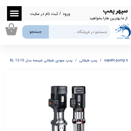
سپهر پمپ
حساب کاربری من
ورود
/
ثبت نام در سایت
از ما بهترین هارا بخواهید
تغییر گذر واژه
۰
جستجو
سفارشات
خروج از حساب کاربری
sepehr-pump.ir
پمپ طبقاتی
پمپ عمودی طبقاتی شیمجه مدل BL 12-10