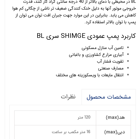
BL در محیطی با دمای بالاتر از 40 درجه سانتی گراد کار کنند، قدرت
خروجی موتور آنها به دلیل خنک کنندگی ضعیف تر ناشی از چگالی کم هوا
کاهش می یابد. بنابراین در این موارد جهت جبران افت توان می توان از
پمپ با توان بالاتر استفاده کرد.
کاربرد پمپ عمودی SHIMGE سری BL
تامین آب منازل مسکونی
آبیاری مزارع کشاورزی و باغبانی
تقویت فشار آب
مصارف صنعتی
انتقال مایعات با ویسکوزیته های مختلف
نظرات
مشخصات محصول
هد(max)
120 متر
دبی(max)
16 متر مکعب بر ساعت