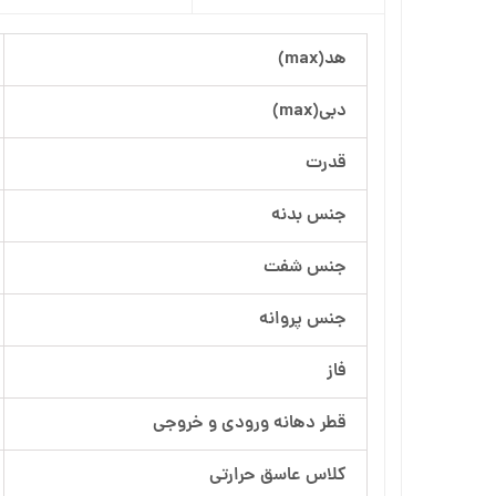
آرسام تجهیز
هد(max)
بهار پمپ
دبی(max)
قدرت
جنس بدنه
جنس شفت
جنس پروانه
فاز
قطر دهانه ورودی و خروجی
کلاس عاسق حرارتی