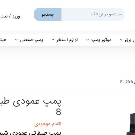
جستجو
ورود
/
ثبت 
حساب کارب
تغییر گذر و
ر برق
موتور پمپ
لوازم استخر
پمپ صنعتی
هیتر
سفارشات
یم
بنزینی
پمپ استخری
پمپ طبقاتی
مهی
خروج از حس
گازوئیلی
فیلتر شنی
پمپ مگنتی
پاور
فیلتر کارتریجی
بل اند کاست
B
کلرزن خطی
ین
کلرزن نمکی
8
میک
گرمکن برقی
اتمام موجودی
پمپ طبقاتی عمودی شیمج
مولد برقی سونای بخار