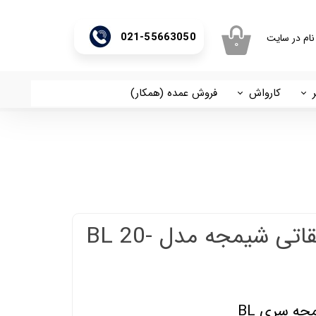
021-55663050
نام در سایت
۰
ری من
اژه
کارواش
فروش عمده (همکار)
اسان
آریا
اب کاربری
پمپ عمودی طبقاتی شیمجه مدل BL 20-
ه سری BL