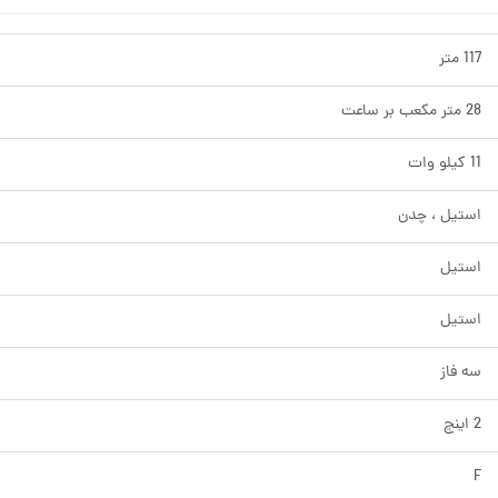
117 متر
28 متر مکعب بر ساعت
11 کیلو وات
استیل ، چدن
استیل
استیل
سه فاز
2 اینچ
F