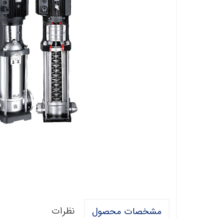
فالکو
پمپ 1/5 اسب 2 اینچ
اگرو
پلیکام
پمپ 3 اینچ 2 اسب
کنزا
گالی
آبارا
توکیو
راناب
رهاب
لوما LOMA
آکوا استرانگ
نظرات
مشخصات محصول
ان سی NC