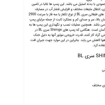
ز نوع طبقاتی عمودی با بدنه استیل می باشد. این پمپ ها غالبا در تامین
ی، انتقال مایعات مختلف و افزایش فشار آب در مصارف
های طبقاتی
سری BL از نوع تکفاز یا سه فاز با سرعت 2900
ن بالا، سر و صدای کم و عملکرد ثابت از جمله مزایای پمپ
ای طبقاتی عمودی شیمجه سری BL می باشد. همچنین عملیات نصب و نگهداری این پمپ ها به
دلیل داشتن ساختار چند طبقه، بسیار آسان است. هنگامی که پمپ های Shimge سری BL در
 بالاتر از 40 درجه سانتی گراد کار کنند، قدرت خروجی موتور آنها به دلیل خنک
ا کاهش می یابد. بنابراین در این موارد جهت جبران افت
فاده کرد.
نی
های مختلف