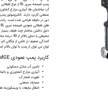
پمپ شیمجه سری BL ا
آب ساختمان ها، آبیاری مزارع کشاورز
استرینر
صنعتی کاربرد دارند. الکتروموتور
پمپ 
دور در دقیقه طراحی شده است. راندما
کس
هیتر برقی
ه
جت جکوزی
محیطی با دمای
کنندگی ضعیف تر ناشی از چگالی کم هو
ضدعفونی نانو
توان می توان از پمپ با توان بالاتر است
مبدل
کاربرد پمپ عمودی SHIMGE سری BL
اسکیمر
تامین آب منازل مسکونی
آبیاری مزارع کشاورزی و باغبا
سایدچنل
تقویت فشار آب
مصارف صنعتی
انتقال مایعات با ویسکوزیته 