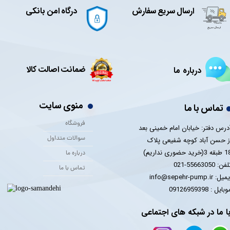
ارسال سریع سفارش
درگاه امن بانکی
ضمانت اصالت کالا
درباره ما
منوی سایت
تماس با ما
فروشگاه
درس دفتر: خیابان امام خمینی بعد
سوالات متداول
ز حسن آباد کوچه شفیعی پلاک
 3(خرید حضوری نداریم)
درباره ما
فن: 55663050-021
تماس با ما
یل: info@sepehr-pump.ir
​​​​موبایل : 09126959398
ا ما در شبکه های اجتماعی