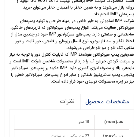
است. محصولات شرکت IMP براساس کیفیت ISO 9001:2015 تولید و
روانه بازار می‌شوند و به همین خاطر با اطمینان خاطر می‌توان خرید
پمپ‌های IMP انجام داد.
شرکت IMP اسلوونی به طور خاص در زمینه طراحی و تولید پمپ‌های
سیرکولاتور فعالیت می‌کند. انواع پمپ‌های سیرکولاتور که کاربردهای خانگی،
ساختمانی و صنعتی دارد. پمپ‌های سیرکولاتور IMP خود در چندین مدل از
لحاظ تکفاز و سه فاز بودن، نوع اتصال رزوه‌ای و فلنجی، دور ثابت و دور
متغیر، تک قلو و دو قلو طراحی می‌شوند.
همچنین پمپ سیرکولاتور هوشمند IMP که قابلیت کنترل دور با توجه به نیاز
و سرعت گردش جریان آب را دارد از محصولات شاخص شرکت IMP است و
بازدهی بالا و مصرف انرژی کمتری دارد. IMP علاوه بر پمپ‌های سیرکولاتور
پکیجی، پمپ سانتریفیوژ طبقاتی و سایر انواع پمپ‌های سیرکولاتور خطی را
نیز در زمره محصولات تولیدی خود قرار داده است.
نظرات
مشخصات محصول
هد(max)
18 متر
دبی(max)
27 متر مکعب بر ساعت