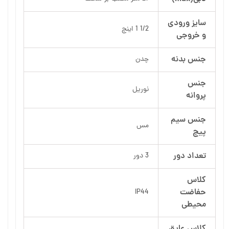
سایز ورودی
1/2 1 اینچ
و خروجی
جنس بدنه
چدن
جنس
نوریل
پروانه
جنس سیم
مس
پیچ
تعداد دور
3 دور
کلاس
حفاضت
IP44
محیطی
کلاس عایق