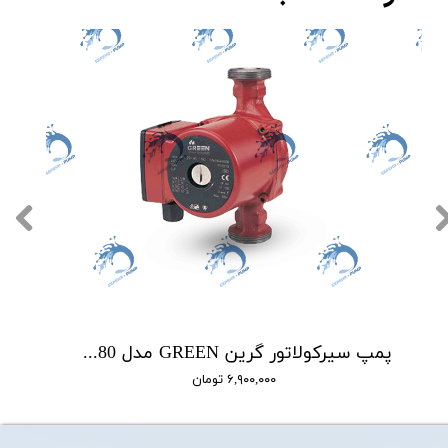
پمپ سیرکولاتور گرین GREEN مدل UPS25-4-180
۶,۹۰۰,۰۰۰ تومان