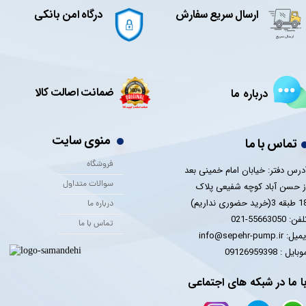
ارسال سریع سفارش
درگاه امن بانکی
ضمانت اصالت کالا
درباره ما
منوی سایت
تماس با ما
فروشگاه
درس دفتر: خیابان امام خمینی بعد
سوالات متداول
ز حسن آباد کوچه شفیعی پلاک
 3(خرید حضوری نداریم)
درباره ما
فن: 55663050-021
تماس با ما
یل: info@sepehr-pump.ir
​​​​موبایل : 09126959398
ا ما در شبکه های اجتماعی