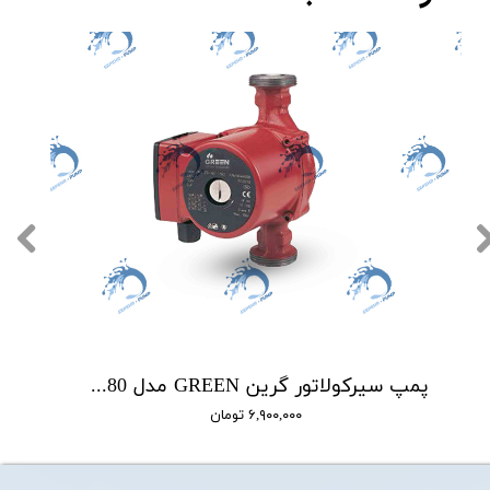
پمپ سیرکولاتور گرین GREEN مدل UPS25-4-180
۶,۹۰۰,۰۰۰ تومان