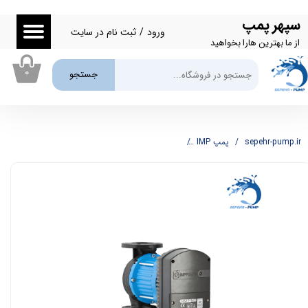
سپهر پمپ
حساب کاربری من
ورود
/
ثبت نام در سایت
از ما بهترین هارا بخواهید
تغییر گذر واژه
۰
جستجو
سفارشات
خروج از حساب کاربری
sepehr-pump.ir
پمپ IMP
پمپ سیرکولاتور IMP مدل NMT MAX 32-120F220