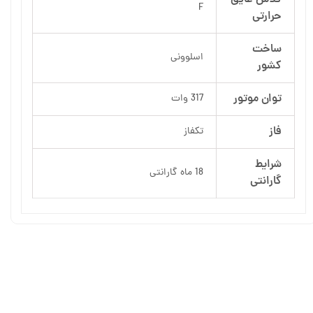
F
حرارتی
ساخت
اسلوونی
کشور
توان موتور
317 وات
فاز
تکفاز
شرایط
18 ماه گارانتی
گارانتی