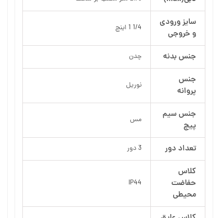
سایز ورودی
1/4 1 اینچ
و خروجی
جنس بدنه
چدن
جنس
نوریل
پروانه
جنس سیم
مس
پیچ
تعداد دور
3 دور
کلاس
حفاضت
IP44
محیطی
کلاس عایق