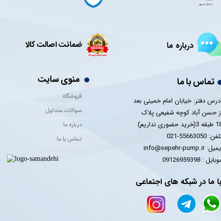
ضمانت اصالت کالا
درباره ما
منوی سایت
تماس با ما
فروشگاه
درس دفتر: خیابان امام خمینی بعد
سوالات متداول
ز حسن آباد کوچه شفیعی پلاک
 3(خرید حضوری نداریم)
درباره ما
فن: 55663050-021
تماس با ما
یل: info@sepehr-pump.ir
​​​​موبایل : 09126959398
ا ما در شبکه های اجتماعی