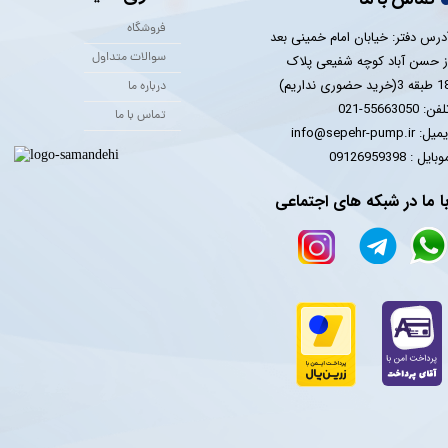
فروشگاه
درس دفتر: خیابان امام خمینی بعد
سوالات متداول
ز حسن آباد کوچه شفیعی پلاک
 3(خرید حضوری نداریم)
درباره ما
فن: 55663050-021
تماس با ما
یل: info@sepehr-pump.ir
​​​​موبایل : 09126959398
ا ما در شبکه های اجتماعی