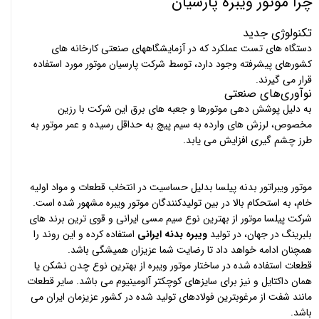
چرا موتور ویبره پارسیان
تکنولوژی جدید
دستگاه های تست عملکرد که در آزمایشگاههای صنعتی کارخانه های
کشورهای پیشرفته وجود دارد، توسط شرکت پارسیان موتور مورد استفاده
قرار می گیرند.
نوآوری‌های صنعتی
به دلیل پوشش دهی موتورها و جعبه های برق این شرکت با رزین
مخصوص، لرزش های وارده به سیم پیچ به حداقل رسیده و عمر موتور به
طرز چشم گیری افزایش می یابد.
موتور ویبراتور بدنه پیلسا بدلیل حساسیت در انتخاب قطعات و مواد اولیه
خام، به استحکام بالا در بین تولیدکنندگان موتور ویبره مشهور شده است.
شرکت پیلسا موتور از بهترین نوع سیم مسی ایرانی و قوی ترین برند های
بلبرینگ در جهان، در تولید
ویبره بدنه ایرانی
استفاده کرده و این روند را
همچنان ادامه خواهد داد تا رضایت شما عزیزان همیشگی باشد.
قطعات استفاده شده در ساختار موتور ویبره از بهترین نوع چدن نشکن یا
همان داکتایل و نیز برای سایزهای کوچکتر آلومینیوم می باشد. سایر قطعات
مانند شفت از مرغوبترین فولادهای تولید شده در کشور عزیزمان ایران می
باشد.