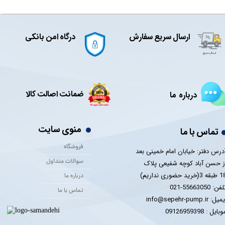
ارسال سریع سفارش
درگاه امن بانکی
ضمانت اصالت کالا
درباره ما
منوی سایت
تماس با ما
فروشگاه
درس دفتر: خیابان امام خمینی بعد
سوالات متداول
ز حسن آباد کوچه شفیعی پلاک
 3(خرید حضوری نداریم)
درباره ما
فن: 55663050-021
تماس با ما
یل: info@sepehr-pump.ir
​​​​موبایل : 09126959398